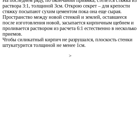
На последнем ряду, по окончании приямка, стелется стяжка из
раствора 3:1, толщиной 3см. Открою секрет – для крепости
стяжку посыпают сухим цементом пока она еще сырая.
Пространство между новой стенкой и землей, оставшееся
после изготовления новой, засыпается кирпичным щебнем и
проливается раствором из расчета 6:1 естественно в несколько
приемов.
Чтобы силикатный кирпич не разрушался, плоскость стенки
штукатурится толщиной не менее 1см.
>