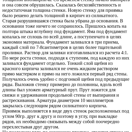
и она совсем обрушилась. Сказалась бесхозяйственность и
недостаточная толщина стенки. Новую стенку для приямка
было решено делать толщиной в кирпич из силикатного.
Старая разрушившаяся стенка была убрана до основания. В
основании тоже ничего не сохранилось. Пришлось копать на
полтора штыка вглубину под фундамент. Яма под фундамент
копалась не сплошь по всей длине, а поступенчато в целях
экономии материала. Фундамент заливался в три приема,
каждый слой по 7-8сантиметров в целях более тщательной
проливки. Раствор для заливки изготавливался из расчета 4:1.
По мере роста стенки, подходя к ступеням, под каждую из них
заливался фундамент отдельно. Тонкий слой щебня из
красного кирпича заливался не очень жидким раствором
прямо мастерком и прямо на него ложился первый ряд стены.
Получалось очень удобно с подгонкой щебня под предыдущие
ряды. Выложив стенку примерно до половины, вдоль всей
длины был уложен арматурный прут. Прут ложится для
связки и удерживания продольной стены от выпирания и
растрескивания. Арматура диаметром 10 миллиметров
закрылась следующим рядом силикатного кирпича.
Приямок выполняется в виде двух стенок расположенных под
углом 90гр. друг к другу и поэтому в углу, при выкладке
рядов, их необходимо связывать между собой поочередно
перехлестывая друг другом.