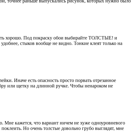
обои, точнее раньше выпускались рисунок, которых нужно было
клеить хорошо. Под покраску обои выбирайте ТОЛСТЫЕ! и
 удобнее, стыков вообще не видно. Тонкие клеят только на
ейки. Иначе есть опасность просто порвать отрезанное
бру или щетку на длинной ручке. Чтобы ненароком не
о. Мне кажется, что вариант ничем не хуже одноуровневого
 поклеить. Но очень толстые довольно грубо выглядят, мне