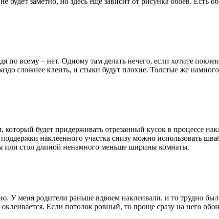
не будет заметно, но здесь ещё зависит от рисунка обоев. Есть 
удя по всему – нет. Одному там делать нечего, если хотите по
раздо сложнее клеить, и стыки будут плохие. Толстые же намного
, который будет придерживать отрезанный кусок в процессе накл
 поддержки наклеенного участка снизу можно использовать шва
злы или стол длиной ненамного меньше ширины комнаты.
но. У меня родители раньше вдвоем наклеивали, и то трудно был
 оклеивается. Если потолок ровный, то проще сразу на него обои