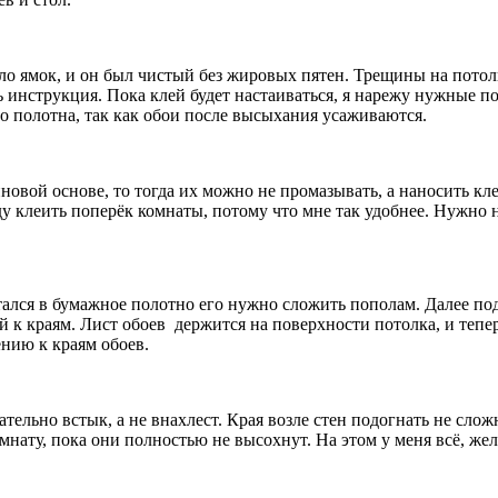
ло ямок, и он был чистый без жировых пятен. Трещины на пото
ть инструкция. Пока клей будет настаиваться, я нарежу нужные п
о полотна, так как обои после высыхания усаживаются.
иновой основе, то тогда их можно не промазывать, а наносить к
уду клеить поперёк комнаты, потому что мне так удобнее. Нужно
итался в бумажное полотно его нужно сложить пополам. Далее по
й к краям. Лист обоев
держится на поверхности потолка, и тепе
ению к краям обоев.
тельно встык, а не внахлест. Края возле стен подогнать не слож
мнату, пока они полностью не высохнут. На этом у меня всё, жел