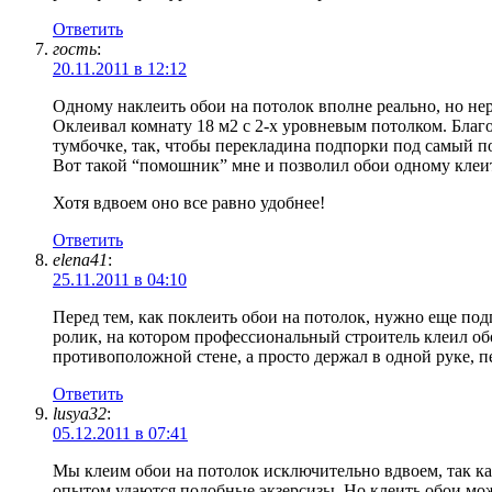
Ответить
гость
:
20.11.2011 в 12:12
Одному наклеить обои на потолок вполне реально, но нер
Оклеивал комнату 18 м2 с 2-х уровневым потолком. Благо
тумбочке, так, чтобы перекладина подпорки под самый п
Вот такой “помошник” мне и позволил обои одному клеи
Хотя вдвоем оно все равно удобнее!
Ответить
elena41
:
25.11.2011 в 04:10
Перед тем, как поклеить обои на потолок, нужно еще по
ролик, на котором профессиональный строитель клеил об
противоположной стене, а просто держал в одной руке, п
Ответить
lusya32
:
05.12.2011 в 07:41
Мы клеим обои на потолок исключительно вдвоем, так к
опытом удаются подобные экзерсизы. Но клеить обои мож