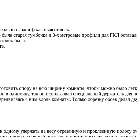
еально сложно)) как выяснилось.
 была старая тумбочка и 3-х метровые профили для ГКЛ оставал
отолок была.
ть.
дготовить опору на всю ширину комнаты, чтобы можно было легк
ои в одиночку, так он использовал специальный держатель для п
ередвигаясь с ним вдоль комнаты. Только обрезку обоев делал дв
ак одному удержать на весу отрезанную и проклеенную полосу о
но только на ровный потолок, в противном случае придется ег