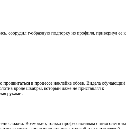
ись, соорудил т-образную подпорку из профиля, привернул ее к
о продвигаться в процессе наклейке обоев. Видела обучающий
олотна вроде швабры, который даже не приставлял к
умя руками.
чень сложно. Возможно, только профессионалам с многолетним
о вначале тщательно выровнять штукатуркой или шпаклевкой.