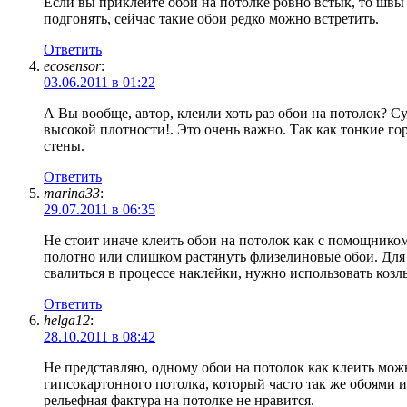
Если вы приклеите обои на потолке ровно встык, то швы 
подгонять, сейчас такие обои редко можно встретить.
Ответить
ecosensor
:
03.06.2011 в 01:22
А Вы вообще, автор, клеили хоть раз обои на потолок? С
высокой плотности!. Это очень важно. Так как тонкие го
стены.
Ответить
marina33
:
29.07.2011 в 06:35
Не стоит иначе клеить обои на потолок как с помощником
полотно или слишком растянуть флизелиновые обои. Для
свалиться в процессе наклейки, нужно использовать ко
Ответить
helga12
:
28.10.2011 в 08:42
Не представляю, одному обои на потолок как клеить мож
гипсокартонного потолка, который часто так же обоями и
рельефная фактура на потолке не нравится.