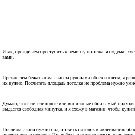
Итак, прежде чем преступить к ремонту потолка, я подумал сост
вами.
Прежде чем бежать в магазин за рулонами обоев и клеем, я реши
их нужно. Посчитать площадь потолка не проблема нужно умн
Думаю, что флизелиновые или виниловые обои самый подходящ
выдастся свободная минутка, и я схожу в магазин, чтобы купит
После магазина нужно подготовить потолок к оклеиванию обоям
поверхностью потолка. Ну не беда, для этого возьму пару стуль