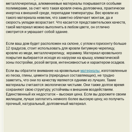
металлочерепица, алюминиевые материалы покрываются особыми
полимерами, за счет чего такая кровля очень долговечна, практически
инертна к внешней среде, перепадам температуры. Вес кровли из
такого материала невелик, что заметно облегчает монтаж, да и
скорость укладки возрастает. Что касается представительских качеств,
такой материал можно выполнить в любом цвете, он отлично
смотрится и украшает собой здание.
Если ваш дом будет расположен на склоне, с углом к горизонту больше
12 градусов, стоит использовать для кровли битумную черепицу,
кровлю из меди, металлочерепицу, керамику. Материал кровельного
покрытия выбирается исходя из нагрузки на крышу, климатической
зоны постройки, розой ветров, интенсивностью и характером осадков.
Если вы обратите внимание на кровельные
материалы
, изготовленные
из песка, глины, цемента (природных составляющих), не трудно
заметить, что они по качеству являются одними из лучших. Такие
материалы считаются экологически чистыми. Они также долгое время
сохраняют свою структуру, устойчивы к внешним воздействиям.
Единственный их недостаток – высокая цена. Если вы дорожите своим
жилищем, лучше заплатить немного более высокую цену, но получить
прочный, натуральный, долговечный материал.