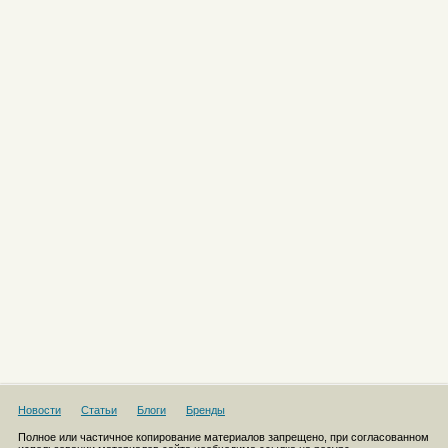
Новости
Статьи
Блоги
Бренды
Полное или частичное копирование материалов запрещено, при согласованном