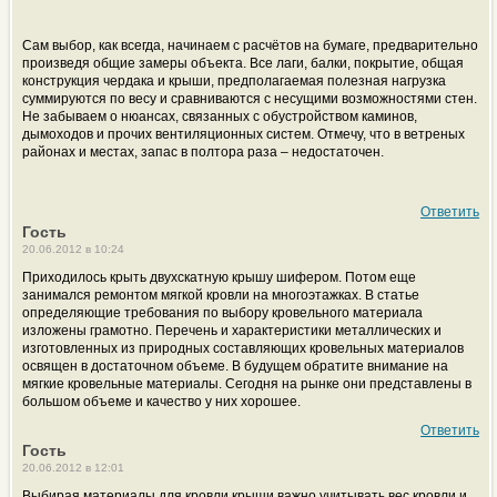
Сам выбор, как всегда, начинаем с расчётов на бумаге, предварительно
произведя общие замеры объекта. Все лаги, балки, покрытие, общая
конструкция чердака и крыши, предполагаемая полезная нагрузка
суммируются по весу и сравниваются с несущими возможностями стен.
Не забываем о нюансах, связанных с обустройством каминов,
дымоходов и прочих вентиляционных систем. Отмечу, что в ветреных
районах и местах, запас в полтора раза – недостаточен.
Ответить
Гость
20.06.2012 в 10:24
Приходилось крыть двухскатную крышу шифером. Потом еще
занимался ремонтом мягкой кровли на многоэтажках. В статье
определяющие требования по выбору кровельного материала
изложены грамотно. Перечень и характеристики металлических и
изготовленных из природных составляющих кровельных материалов
освящен в достаточном объеме. В будущем обратите внимание на
мягкие кровельные материалы. Сегодня на рынке они представлены в
большом объеме и качество у них хорошее.
Ответить
Гость
20.06.2012 в 12:01
Выбирая материалы для кровли крыши важно учитывать вес кровли и