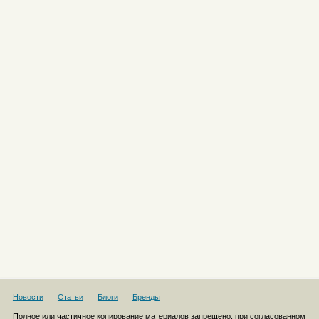
Новости
Статьи
Блоги
Бренды
Полное или частичное копирование материалов запрещено, при согласованном