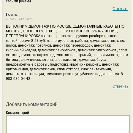
своими руками.
Ответить
Гость
28.02.2013 в 10:59
ВЫПОЛНИМ ДЕМОНТАЖ ПО МОСКВЕ, ДЕМОНТАЖНЫЕ РАБОТЫ ПО
МОСКВЕ, СНОС ПО МОСКВЕ, СЛОМ ПО МОСКВЕ, РАЗРУШЕНИЕ,
ПЕРЕПЛАНИРОВКА квартир, резка стен, ручная разборка, вывоз
контейнерами 8-27 куб. м. , погрузочные работы, демонтаж стен, снос
полов, демонтаж потолков, демонтаж перегородок, демонтаж
кирпичной кладки, демонтаж пеноблоков , демонтаж гипсоблоков , слом
стяжки, демонтаж паркета, демонтаж перекрытий, снос ламината, слом
бетона , слом гипсокартона, снос вагонки , демонтаж бруса,
предремонтные работы , подготовка квартир к ремонту, демонтаж
щитовых дач, демонтаж окон, слом откосов, снос сантехкабин,
демонтаж вентиляции, алмазная резка , углубление подвалов, тел. 8-
903-685-04-42.
Ответить
Добавить комментарий
Комментарий