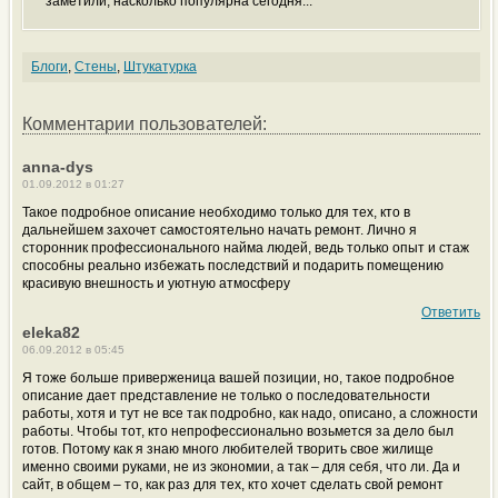
заметили, насколько популярна сегодня...
Блоги
,
Стены
,
Штукатурка
Комментарии пользователей:
anna-dys
01.09.2012 в 01:27
Такое подробное описание необходимо только для тех, кто в
дальнейшем захочет самостоятельно начать ремонт. Лично я
сторонник профессионального найма людей, ведь только опыт и стаж
способны реально избежать последствий и подарить помещению
красивую внешность и уютную атмосферу
Ответить
eleka82
06.09.2012 в 05:45
Я тоже больше приверженица вашей позиции, но, такое подробное
описание дает представление не только о последовательности
работы, хотя и тут не все так подробно, как надо, описано, а сложности
работы. Чтобы тот, кто непрофессионально возьмется за дело был
готов. Потому как я знаю много любителей творить свое жилище
именно своими руками, не из экономии, а так – для себя, что ли. Да и
сайт, в общем – то, как раз для тех, кто хочет сделать свой ремонт