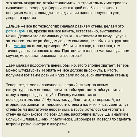
это очень аккуратно, чтобы сэкономить на строительных материалах:
кирпичная перегородка (кирпич, из которой она была сложена)
послужил материалом для закладывания одного, ненужного уже,
дверного проема.
Дальше же все по технологии: сначала равняем стены. Делаем это
ротбандом
. Но, прежде чем все начать, естественно, выставляем
маяки. Делаем это с помощью уровня – выставляем по нему шурупы,
затем, все тем же ротбандом делаем сам маяк, не забывая о грунтовке!
Шаг
маяков
на стене, примерно, 60 см: чем чаще, короче шаг, тем
точнее данные и ровнее стена. Протягиваем все, по маякам, в данном
случае, метровым правилом – и все готово!
Даем маякам подсохнуть денек, обычно, этого вполне хватает. Теперь
можно штукатурить. И опять же, все должно высохнуть. В итоге,
получаем вот такие ровные и уже сами по себе, симпатичные стены))
Теперь же, самое нелогичное, на первый взгляд: по новым
оштукатуренным стенам режем штробы для того, ч
тобы утопить в
стену водопроводные трубы. Почему именно такая
последовательность?! Ну, кому как удобно – это, во-первых. А, во-
вторых, все зависит от неровности стены и наличия инструмента. Тут
стены были достаточно неровными, а трубы хотелось бы утопить в
стену на одинаковое, по всей длине, расстояние вглубь. Да и наличие
большой шлифмашинки, практически, штробореза, позволяло сделать
штробы ровно, быстро и аккуратно.
>