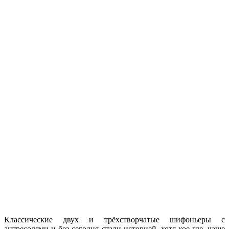
Классические двух и трёхстворчатые шифоньеры с
антресолями и без сегодня стали историей, хотя кое-где, чаще