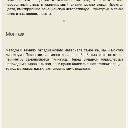
гамма из сотен цветов и оттенков, так что, воплотить самый
невероятный стиль и оригинальный дизайн можно легко. Имеются
цвета, имитирующие венецианскую декоративную штукатурку, а также
яркие и насыщенные цвета.
>
Монтаж
Методы и техники укладки нового материала такие же, как и монтаж
линолеума. Покрытие настилается на пол, обрабатываются стыки, по
периметру закрепляются плинтуса. Перед укладкой мармолецума
необходимо выровнять пол, если нужна более сильная теплоизоляция,
то под материал настилают специальную подложку.