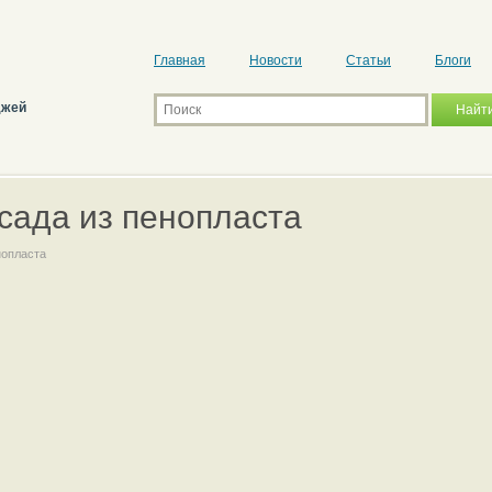
Главная
Новости
Статьи
Блоги
джей
сада из пенопласта
нопласта