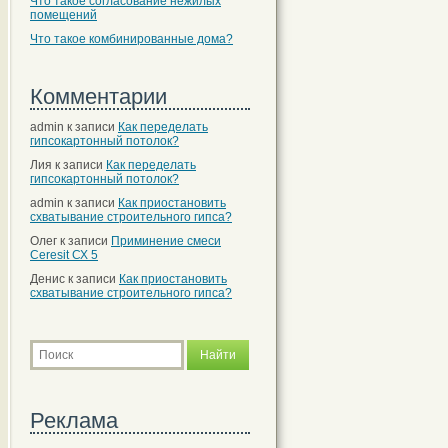
Что такое согласование нежилых
помещений
Что такое комбинированные дома?
Комментарии
admin
к записи
Как переделать
гипсокартонный потолок?
Лия
к записи
Как переделать
гипсокартонный потолок?
admin
к записи
Как приостановить
схватывание строительного гипса?
Олег
к записи
Приминение смеси
Ceresit СХ 5
Денис
к записи
Как приостановить
схватывание строительного гипса?
Реклама