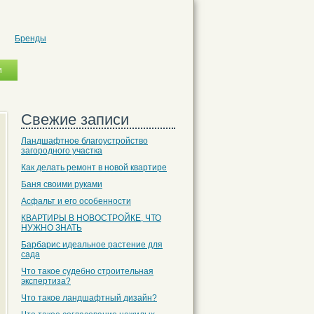
Бренды
Свежие записи
Ландшафтное благоустройство
загородного участка
Как делать ремонт в новой квартире
Баня своими руками
Асфальт и его особенности
КВАРТИРЫ В НОВОСТРОЙКЕ, ЧТО
НУЖНО ЗНАТЬ
Барбарис идеальное растение для
сада
Что такое судебно строительная
экспертиза?
Что такое ландшафтный дизайн?