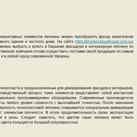
коративных элементов лепнины можно преобразить фасад практически
вного здания и частного дома. На сайте
https://kharkov.fasadhouse.com.ua/
ожно выбрать и купить в Харькове фасадную и интерьерную лепнину из
ственная компания готова осуществить поставки своей продукции по самым
 и в любой город современной Украины.
пенопласта и предназначенные для декорирования фасадов и интерьеров,
изводственный процесс таких элементов представляет собой контактную
ециальное программируемое оборудование. Современные производители
нты любого уровня сложности с высочайшей точностью. После окончания
оверхность пенопластовой лепнины покрывается специальным армирующим
т элементам прочности. В итоге продолжительность срока эксплуатации
ся в разы. Следует заметить, что цветом такая лепнина может быть
 цвета пользуются большей популярностью.