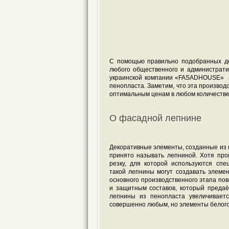
С помощью правильно подобранных де
любого общественного и администрати
украинской компании «FASADHOUSE» м
пенопласта. Заметим, что эта производ
оптимальным ценам в любом количестве
О фасадной лепнине
Декоративные элементы, созданные из 
принято называть лепниной. Хотя про
резку, для которой используются сп
такой лепнины могут создавать элеме
основного производственного этапа п
и защитным составов, который предаё
лепнины из пенопласта увеличивает
совершенно любым, но элементы белого