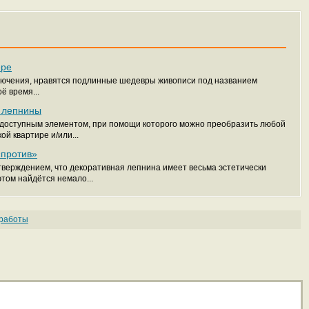
ере
сключения, нравятся подлинные шедевры живописи под названием
ё время...
 лепнины
 доступным элементом, при помощи которого можно преобразить любой
ой квартире и/или...
«против»
утверждением, что декоративная лепнина имеет весьма эстетически
том найдётся немало...
работы