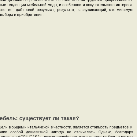
откой дизайна современной итальянской мебели трудятся профессионалы,
ые тенденции мебельной моды, и особенности покупательского интереса.
чно же, даёт свой результат, результат, заслуживающий, как минимум,
, выбора и приобретения.
ебель: существует ли такая?
ели в общем и итальянской в частности, является стоимость предметов, и,
лии особой дешевизной никогда не отличалась. Однако, благодаря