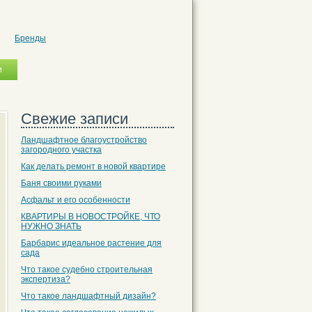
Бренды
Свежие записи
Ландшафтное благоустройство
загородного участка
Как делать ремонт в новой квартире
Баня своими руками
Асфальт и его особенности
КВАРТИРЫ В НОВОСТРОЙКЕ, ЧТО
НУЖНО ЗНАТЬ
Барбарис идеальное растение для
сада
Что такое судебно строительная
экспертиза?
Что такое ландшафтный дизайн?