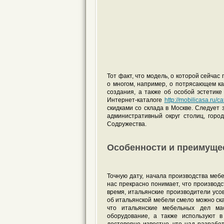
Тот факт, что модель, о которой сейча
о многом, например, о потрясающем ка
создания, а также об особой эстетик
Интернет-каталоге
http://mobilicasa.ru/
скидками со склада в Москве. Следует 
административный округ столиц, горо
Содружества.
Особенности и преимуще
Точную дату, начала производства мебе
нас прекрасно понимает, что производст
время, итальянские производители ус
об итальянской мебели смело можно ска
что итальянские мебельных дел ма
оборудование, а также используют в