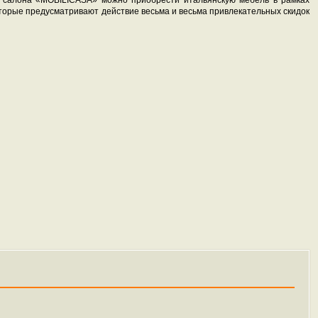
о салона «MOBILICASA» можно приобрести итальянскую мебель в рамках
торые предусматривают действие весьма и весьма привлекательных скидок