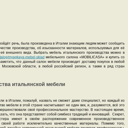
с пойдёт речь, была произведена в Италии знающим людям может сообщить
честве производства, об изысканности материалов, используемых для её
е её внешнего вида. Выбрать мебель итальянского производства можно в
catalog/myagkaya-mebel-sklad
мебельного салона «MOBILICASA» и купить со
заметить, что данный салон мебели производит доставку покупок в любой
д Московской области, в любой российский регион, а также в ряд стран
ства итальянской мебели
ли в Италии, пожалуй, назвать не сможет даже специалист, но каждый из
во мебели в этой стране насчитывает не один век, и, разумеется, всё это
овершенствовали своё профессиональное мастерство. В настоящее время,
зать, что она представляет собой симбиоз традиций и инноваций. Секрет,
стера имеют в своём распоряжении современное производственное
 своей работе исключительно качественные материалы. Помимо того,