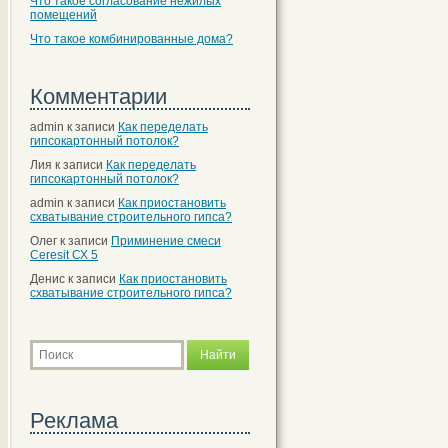
Что такое согласование нежилых
помещений
Что такое комбинированные дома?
Комментарии
admin
к записи
Как переделать
гипсокартонный потолок?
Лия
к записи
Как переделать
гипсокартонный потолок?
admin
к записи
Как приостановить
схватывание строительного гипса?
Олег
к записи
Приминение смеси
Ceresit СХ 5
Денис
к записи
Как приостановить
схватывание строительного гипса?
Реклама