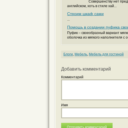
Совершенству нет предела. Квар
английском, хоть в стиле хай...
Строим шкаф сами
...
Помощь в создании пуфика сво
Пуфик – своеобразный вариант мягко
оболочка из мягкого наполнителя с об
Блоги
,
Мебель
,
Мебель для гостиной
Добавить комментарий
Комментарий
Имя