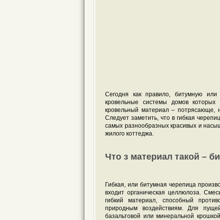
Сегодня как правило, битумную или
кровельные системы домов которых 
кровельный материал – потрясающе, н
Следует заметить, что в гибкая черепи
самых разнообразных красивых и насыще
жилого коттеджа.
Что з материал такой – б
Гибкая, или битумная черепица произво
входит органическая целлюлоза. Сме
гибкий материал, способный против
природным воздействиям. Для пущей
базальтовой или минеральной крошкой