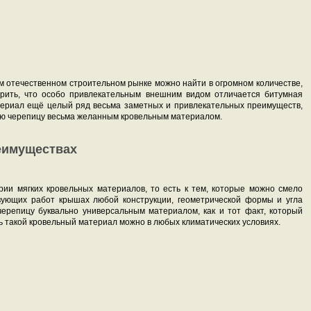
 отечественном строительном рынке можно найти в огромном количестве,
порить, что особо привлекательным внешним видом отличается битумная
териал ещё целый ряд весьма заметных и привлекательных преимуществ,
ую черепицу весьма желанным кровельным материалом.
еимуществах
рии мягких кровельных материалов, то есть к тем, которые можно смело
вующих работ крышах любой конструкции, геометрической формы и угла
черепицу буквально универсальным материалом, как и тот факт, который
ть такой кровельный материал можно в любых климатических условиях.