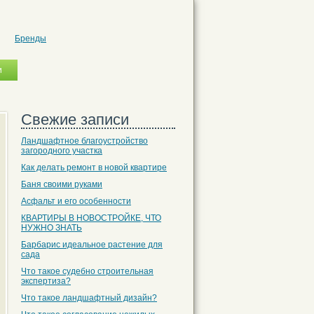
Бренды
Свежие записи
Ландшафтное благоустройство
загородного участка
Как делать ремонт в новой квартире
Баня своими руками
Асфальт и его особенности
КВАРТИРЫ В НОВОСТРОЙКЕ, ЧТО
НУЖНО ЗНАТЬ
Барбарис идеальное растение для
сада
Что такое судебно строительная
экспертиза?
Что такое ландшафтный дизайн?