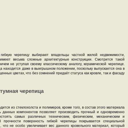
 гибкую черепицу выбирают владельцы частной жилой недвижимости,
имеют весьма сложные архитектурные конструкции. Смотрится такой
ичем не уступая своему классическому аналогу, керамической черепице.
ца находится даже в выигрышном положении, поскольку выпускается она в
нных цветах, что без сомнений придаёт статуса как кровле, так и фасаду
итумная черепица
дится из стеклохолста и полимеров, кроме того, в состав этого материала
сь данных компонентов позволяет производить прочный и одновременно
остоять самых различных техническим, физическим, механическим и
 прочности поверхность гибкой черепицы покрывается специальной
, что не особо увеличивает вес данного кровельного материал, который