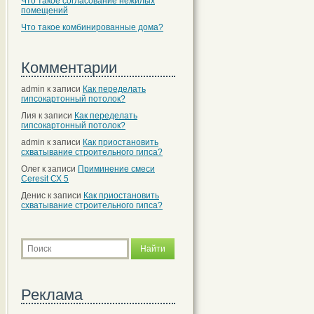
Что такое согласование нежилых
помещений
Что такое комбинированные дома?
Комментарии
admin
к записи
Как переделать
гипсокартонный потолок?
Лия
к записи
Как переделать
гипсокартонный потолок?
admin
к записи
Как приостановить
схватывание строительного гипса?
Олег
к записи
Приминение смеси
Ceresit СХ 5
Денис
к записи
Как приостановить
схватывание строительного гипса?
Реклама