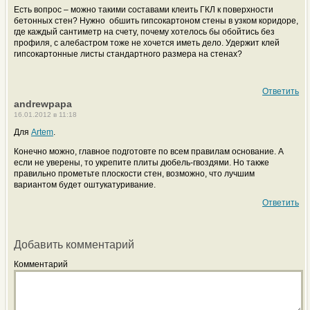
Есть вопрос – можно такими составами клеить ГКЛ к поверхности
бетонных стен? Нужно
обшить гипсокартоном стены в узком коридоре,
где каждый сантиметр на счету, почему хотелось бы обойтись без
профиля, с алебастром тоже не хочется иметь дело. Удержит клей
гипсокартонные листы стандартного размера на стенах?
Ответить
andrewpapa
16.01.2012 в 11:18
Для
Artem
.
Конечно можно, главное подготовте по всем правилам основание. А
если не уверены, то укрепите плиты дюбель-гвоздями. Но также
правильно прометьте плоскости стен, возможно, что лучшим
вариантом будет оштукатуривание.
Ответить
Добавить комментарий
Комментарий