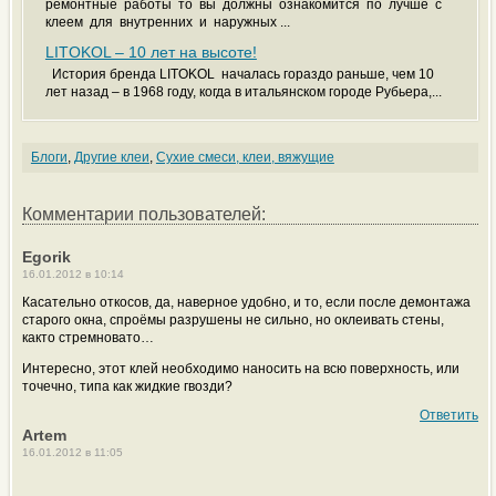
ремонтные работы то вы должны ознакомится по лучше с
клеем для внутренних и наружных ...
LITOKOL – 10 лет на высоте!
История бренда LITOKOL началась гораздо раньше, чем 10
лет назад – в 1968 году, когда в итальянском городе Рубьера,...
Блоги
,
Другие клеи
,
Сухие смеси, клеи, вяжущие
Комментарии пользователей:
Egorik
16.01.2012 в 10:14
Касательно откосов, да, наверное удобно, и то, если после демонтажа
старого окна, спроёмы разрушены не сильно, но оклеивать стены,
както стремновато…
Интересно, этот клей необходимо наносить на всю поверхность, или
точечно, типа как жидкие гвозди?
Ответить
Artem
16.01.2012 в 11:05