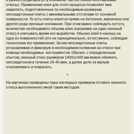
и разного рода арок (я, в основном, так постоянно изготавливаю
откосы). Применение клея для этого процесса позволяет мне
закрепить, подготовленные по необходимым размерам,
гипсокартонные плиты с минимальными отступами от основной
поверхности. То есть плиты клеятся прямо на бетонное, кирпичное или
другого рода прочные основания. При этом важно соблюдать густоту,
количество необходимого объема клея (например на один оконный
откос) и учитывать время его выработки. Обычно клей я наношу на
одну из поверхностей (это не принципиально), естественно, соблюдая
технологию его применения. Затем гипсокартонные плиты
устанавливаю и фиксирую в необходимом полжении на откосе при
помощи необходимых инструментов. Обычно, с определенным
опытом, оконный откос размером 1400х1400 мм можно обклеить
гипсокартоном в течение 20-40 мин, а далее дело за малым:
отшпаклевать и покрасить.
>
На картинках приведены пара наглядных примеров готового оконного
откоса выполненного мной таким методом: