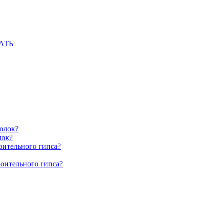
АТЬ
олок?
лок?
оительного гипса?
роительного гипса?