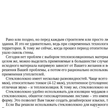
Рано или поздно, но перед каждым строителем или просто лю
здания. И это не удивительно, ведь при современных технолог
территории. К тому же сейчас, когда прошел период отопитель
ушло сквозь стены.
Сегодня нет проблем с выбором теплоизоляционных материал
целом же, можно выделить применяемые в большинстве случаев
исходного материала напрямую зависит от Вашего желания и 
решения Вашей проблемы, а потом его рационально использова
применения утеплителей.
Стекловолокно имеет несколько разновидностей. Чаще всего р
мкм), относительно тонкое (4-12 мкм), уплотненное (утолщен
отличная звуко – и теплоизоляция. К тому же, стекловолокно н
Стекловолокно удобно использовать для изоляции чердаков и 
стекловолокно, обшитое гипсокартонными листами – это именно
форму. Это позволит Вам также создать дизайнерские изыски, 
Если Вы решили использовать стекловолокно для наружного у