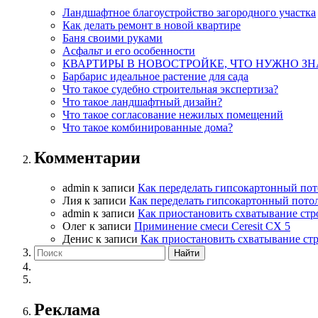
Ландшафтное благоустройство загородного участка
Как делать ремонт в новой квартире
Баня своими руками
Асфальт и его особенности
КВАРТИРЫ В НОВОСТРОЙКЕ, ЧТО НУЖНО ЗН
Барбарис идеальное растение для сада
Что такое судебно строительная экспертиза?
Что такое ландшафтный дизайн?
Что такое согласование нежилых помещений
Что такое комбинированные дома?
Комментарии
admin
к записи
Как переделать гипсокартонный пот
Лия
к записи
Как переделать гипсокартонный пото
admin
к записи
Как приостановить схватывание стр
Олег
к записи
Приминение смеси Ceresit СХ 5
Денис
к записи
Как приостановить схватывание ст
Реклама