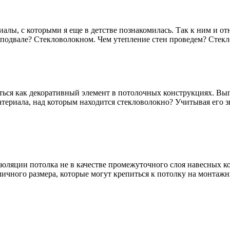
алы, с которыми я еще в детстве познакомилась. Так к ним и от
подвале? Стекловолокном. Чем утепление стен проведем? Стек
ься как декоративный элемент в потолочных конструкциях. Выгл
материала, над которым находится стекловолокно? Учитывая его
золяции потолка не в качестве промежуточного слоя навесных к
зличного размера, которые могут крепиться к потолку на монтаж