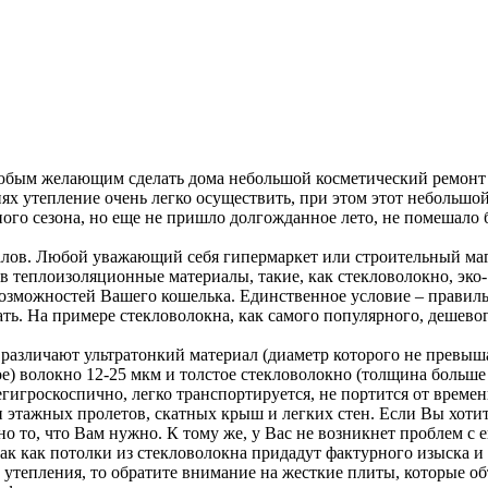
бым желающим сделать дома небольшой косметический ремонт в
иях утепление очень легко осуществить, при этом этот небольшо
ного сезона, но еще не пришло долгожданное лето, не помешало 
ов. Любой уважающий себя гипермаркет или строительный маг
 теплоизоляционные материалы, такие, как стекловолокно, эко
возможностей Вашего кошелька. Единственное условие – правил
ть. На примере стекловолокна, как самого популярного, дешево
азличают ультратонкий материал (диаметр которого не превышае
ное) волокно 12-25 мкм и толстое стекловолокно (толщина боль
егигроскоспично, легко транспортируется, не портится от времен
этажных пролетов, скатных крыш и легких стен. Если Вы хотит
 то, что Вам нужно. К тому же, у Вас не возникнет проблем с 
так как потолки из стекловолокна придадут фактурного изыска и
тепления, то обратите внимание на жесткие плиты, которые об