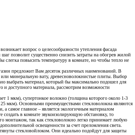
озникает вопрос о целесообразности утепления фасада
й шаг позволит существенно снизить затраты на обогрев жилой
бы слегка повысить температуру в комнате, но чтобы тепло не
азин предложит Вам десяток различных наименований. В
- или минеральную вату, древесноволокнистые плиты. Выбор
ьно выбрать материал, который бы максимально подошел для
го и доступного материала, рассмотрим возможности
т 1 мкм), супертонкое волокно (толщина которого около 1-3
ше 25 мкм). Основными преимуществами стекловолокна являются
и, а самое главное – является экологичным материалом
е создать в комнате звукоизолирующую обстановку, то
его монтажом, так как стекловолокно легко принимает любую
 дополнительной освещенности за счет преломления света.
тянуты стекловойлоком. Они идеально подойдут для защиты