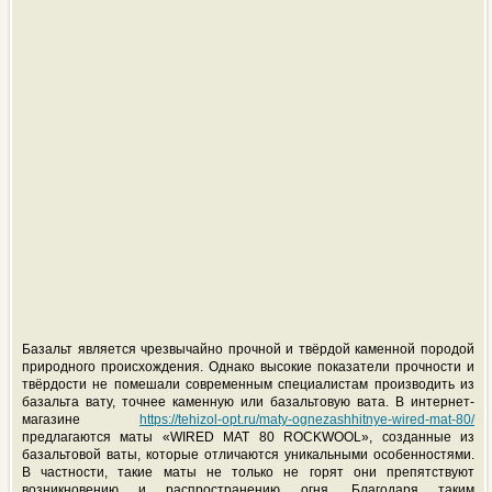
Базальт является чрезвычайно прочной и твёрдой каменной породой
природного происхождения. Однако высокие показатели прочности и
твёрдости не помешали современным специалистам производить из
базальта вату, точнее каменную или базальтовую вата. В интернет-
магазине
https://tehizol-opt.ru/maty-ognezashhitnye-wired-mat-80/
предлагаются маты «WIRED MAT 80 ROCKWOOL», созданные из
базальтовой ваты, которые отличаются уникальными особенностями.
В частности, такие маты не только не горят они препятствуют
возникновению и распространению огня. Благодаря таким