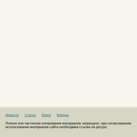
Новости
Статьи
Блоги
Бренды
Полное или частичное копирование материалов запрещено, при согласованном
использовании материалов сайта необходима ссылка на ресурс.