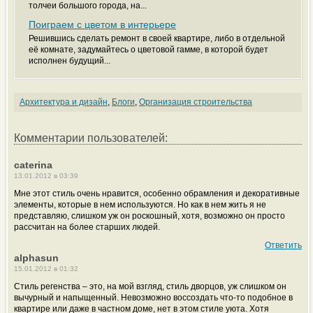
толчеи большого города, на...
Поиграем с цветом в интерьере
Решившись сделать ремонт в своей квартире, либо в отдельной
её комнате, задумайтесь о цветовой гамме, в которой будет
исполнен будущий...
Архитектура и дизайн
,
Блоги
,
Организация строительства
Комментарии пользователей:
caterina
13.01.2012 в 03:39
Мне этот стиль очень нравится, особенно обрамления и декоративные
элементы, которые в нем используются. Но как в нем жить я не
представляю, слишком уж он роскошный, хотя, возможно он просто
рассчитан на более старших людей.
Ответить
alphasun
15.01.2012 в 01:32
Стиль регенства – это, на мой взгляд, стиль дворцов, уж слишком он
вычурный и напыщенный. Невозможно воссоздать что-то подобное в
квартире или даже в частном доме, нет в этом стиле уюта. Хотя