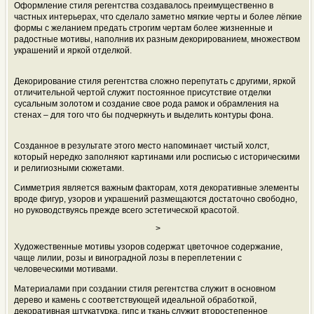
Оформление стиля регентства создавалось преимущественно в
частных интерьерах, что сделало заметно мягкие черты и более лёгкие
формы с желанием предать строгим чертам более жизненные и
радостные мотивы, наполнив их разным декорированием, множеством
украшений и яркой отделкой.
Декорирование стиля регентства сложно перепутать с другими, яркой
отличительной чертой служит постоянное присутствие отделки
сусальным золотом и создание свое рода рамок и обрамления на
стенах – для того что бы подчеркнуть и выделить контуры фона.
Созданное в результате этого место напоминает чистый холст,
который нередко заполняют картинами или росписью с историческими
и религиозными сюжетами.
Симметрия является важным факторам, хотя декоративные элементы
вроде фигур, узоров и украшений размещаются достаточно свободно,
но руководствуясь прежде всего эстетической красотой.
>
Художественные мотивы узоров содержат цветочное содержание,
чаще лилии, розы и виноградной лозы в переплетении с
человеческими мотивами.
Материалами при создании стиля регентства служит в основном
дерево и камень с соответствующей идеальной обработкой,
декоративная штукатурка, гипс и ткань служит второстепенное