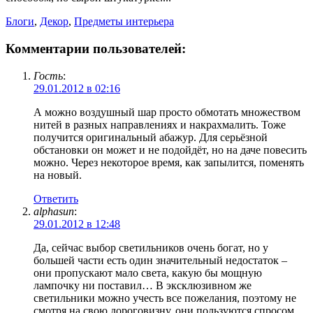
Блоги
,
Декор
,
Предметы интерьера
Комментарии пользователей:
Гость
:
29.01.2012 в 02:16
А можно воздушный шар просто обмотать множеством
нитей в разных направлениях и накрахмалить. Тоже
получится оригинальный абажур. Для серьёзной
обстановки он может и не подойдёт, но на даче повесить
можно. Через некоторое время, как запылится, поменять
на новый.
Ответить
alphasun
:
29.01.2012 в 12:48
Да, сейчас выбор светильников очень богат, но у
большей части есть один значительный недостаток –
они пропускают мало света, какую бы мощную
лампочку ни поставил… В эксклюзивном же
светильники можно учесть все пожелания, поэтому не
смотря на свою дороговизну, они пользуются спросом.