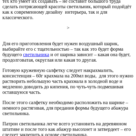
тех кто умеет их создавать – не составит большого труда
сделать потрясающей красоты светильник, который подойдёт
как к современному дизайну интерьера, так и для
классического.
>
Для его приготовления будет нужен воздушный шарик,
выбирайте его с тщательностью – так как это будет форма
будущего
светильника
и от шарика зависит – какая она будет,
продолговатая, округлая или какая то другая.
Готовую кружевную салфетку следует накрахмалить,
консистенция – 60г крахмала на 200мл воды, для этого нужно
растворить небольшую часть крахмала в холодной воде и
медленно доводить до кипения, по чуть-чуть подмешивая
оставшуюся часть.
После этого салфетку необходимо расположить на шарике –
немного растягивая, для предания формы будущего абажура
светильника.
Патрон светильника легче всего установить на деревянном
штативе и после того как абажур высохнет и затвердеет – его
следует закрепить к основе светильника.