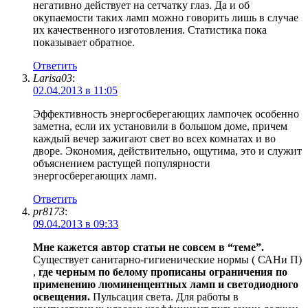
негативно действует на сетчатку глаз. Да и об
окупаемости таких ламп можно говорить лишь в случае
их качественного изготовления. Статистика пока
показывает обратное.
Ответить
Larisa03
:
02.04.2013 в 11:05
Эффективность энергосберегающих лампочек особенно
заметна, если их установили в большом доме, причем
каждый вечер зажигают свет во всех комнатах и во
дворе. Экономия, действительно, ощутима, это и служит
объяснением растущей популярности
энергосберегающих ламп.
Ответить
pr8173
:
09.04.2013 в 09:33
Мне кажется автор статьи не совсем в “теме”.
Существует санитарно-гигиенические нормы ( САНи П)
,
где черным по белому прописаны ограничения по
применению люминенцентных ламп и светодиодного
освещения.
Пульсация света. Для работы в