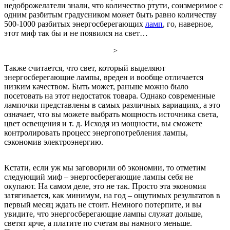
недоброжелатели знали, что количество ртути, соизмеримое с
одним разбитым градусником может быть равно количеству
500-1000 разбитых энергосберегающих
ламп
, го, наверное,
этот миф так бы и не появился на свет…
>
Также считается, что свет, который выделяют
энергосберегающие лампы, вреден и вообще отличается
низким качеством. Быть может, раньше можно было
посетовать на этот недостаток товара. Однако современные
лампочки представлены в самых различных вариациях, а это
означает, что вы можете выбрать мощность источника света,
цвет освещения и т. д. Исходя из мощности, вы сможете
контролировать процесс энергопотребления лампы,
сэкономив электроэнергию.
Кстати, если уж мы заговорили об экономии, то отметим
следующий миф – энергосберегающие лампы себя не
окупают. На самом деле, это не так. Просто эта экономия
затягивается, как минимум, на год – ощутимых результатов в
первый месяц ждать не стоит. Немного потерпите, и вы
увидите, что энергосберегающие лампы служат дольше,
светят ярче, а платите по счетам вы намного меньше.