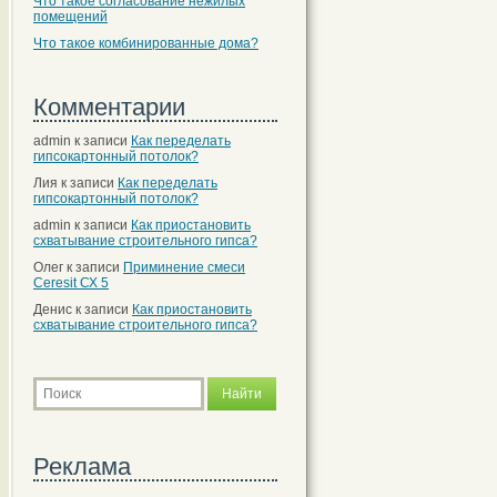
Что такое согласование нежилых
помещений
Что такое комбинированные дома?
Комментарии
admin
к записи
Как переделать
гипсокартонный потолок?
Лия
к записи
Как переделать
гипсокартонный потолок?
admin
к записи
Как приостановить
схватывание строительного гипса?
Олег
к записи
Приминение смеси
Ceresit СХ 5
Денис
к записи
Как приостановить
схватывание строительного гипса?
Реклама