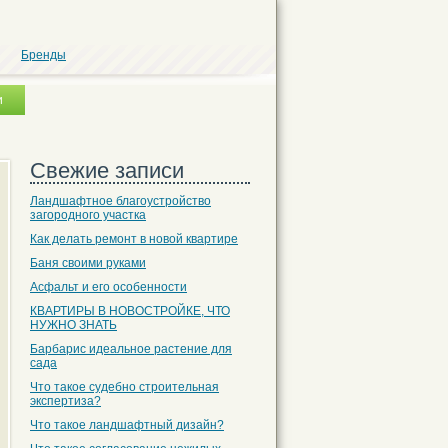
Бренды
Свежие записи
Ландшафтное благоустройство
загородного участка
Как делать ремонт в новой квартире
Баня своими руками
Асфальт и его особенности
КВАРТИРЫ В НОВОСТРОЙКЕ, ЧТО
НУЖНО ЗНАТЬ
Барбарис идеальное растение для
сада
Что такое судебно строительная
экспертиза?
Что такое ландшафтный дизайн?