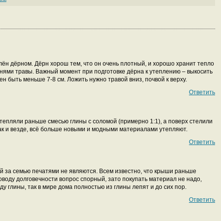
лён дёрном. Дёрн хорош тем, что он очень плотный, и хорошо хранит тепло
рнями травы. Важный момент при подготовке дёрна к утеплению – выкосить
ен быть меньше 7-8 см. Ложить нужно травой вниз, почвой к верху.
Ответить
 утепляли раньше смесью глины с соломой (примерно 1:1), а поверх стелили
ак и везде, всё больше новыми и модными материалами утепляют.
Ответить
й за семью печатями не являются. Всем известно, что крыши раньше
оводу долговечности вопрос спорный, зато покупать материал не надо,
у глины, так в мире дома полностью из глины лепят и до сих пор.
Ответить