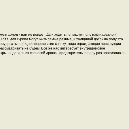
ли холод к нам не пойдет. Да и ходить по такому полу нам надежно и
 Хотя, для скрипа могут быть самые разные, и толщиной досок на полу это
борудовать еще одно перекрытие сверху, тогда ограждающие конструкции
рассматривать не будем. Все же нас интересует внутридомовое
е крыши делали из сосновой дранки, предварительно пару раз просмолив ее