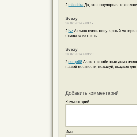
2
milochka
Да, это популярная технологи
Svezy
26.02.2014 в 09:17
2
ivz
А глина очень популярный материал
отмостка из глины.
Svezy
26.02.2014 в 09:20
2
serge88
А что, глинобитные дома очень
нашей местности, пожалуй, осадков для 
Добавить комментарий
Комментарий
Имя