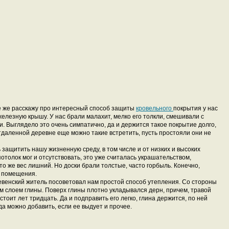
се же расскажу про интересный способ защиты
кровельного
покрытия у нас
 железную крышу. У нас брали малахит, мелко его толкли, смешивали с
. Выглядело это очень симпатично, да и держится такое покрытие долго,
тдаленной деревне еще можно такие встретить, пусть простояли они не
ь защитить нашу жизненную среду, в том числе и от низких и высоких
потолок мог и отсутствовать, это уже считалась украшательством,
о же вес лишний. Но доски брали толстые, часто горбыль. Конечно,
ь помещения.
евенский житель посоветовал нам простой способ утепления. Со стороны
 слоем глины. Поверх глины плотно укладывался дерн, причем, травой
стоит лет тридцать. Да и подправить его легко, глина держится, по ней
да можно добавить, если ее выдует и прочее.