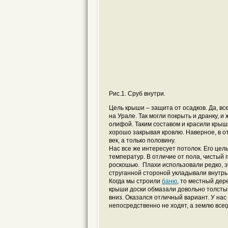
Рис.1. Сруб внутри.
Цель крыши – защита от осадков. Да, в
на Урале. Так могли покрыть и дранку, и
олифой. Таким составом и красили крыши
хорошо закрывая кровлю. Наверное, в о
век, а только половину.
Нас все же интересует потолок. Его цел
температур. В отличие от пола, чистый 
роскошью. Плахи использовали редко, эт
струганной стороной укладывали внутр
Когда мы строили
баню
, то местный дер
крыши доски обмазали довольно толстым
вниз. Оказался отличный вариант. У нас 
непосредственно не ходят, а землю всег