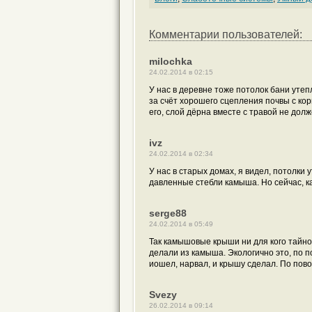
Комментарии пользователей:
milochka
24.02.2014 в 02:15
У нас в деревне тоже потолок бани утеп
за счёт хорошего сцепления почвы с ко
его, слой дёрна вместе с травой не долж
ivz
24.02.2014 в 02:34
У нас в старых домах, я видел, потолки
давленные стебли камыша. Но сейчас, к
serge88
24.02.2014 в 05:49
Так камышовые крыши ни для кого тайно
делали из камыша. Экологично это, по п
иошел, нарвал, и крышу сделал. По повод
Svezy
26.02.2014 в 09:14