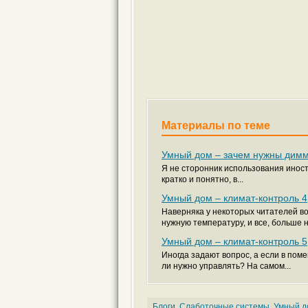
Материалы по теме
Умный дом – зачем нужны дим
Я не сторонник использования иностр
кратко и понятно, в...
Умный дом – климат-контроль 4
Наверняка у некоторых читателей в
нужную температуру, и все, больше ни
Умный дом – климат-контроль 5
Иногда задают вопрос, а если в пом
ли нужно управлять? На самом...
Блоги
,
Слаботочные системы
,
Умный д