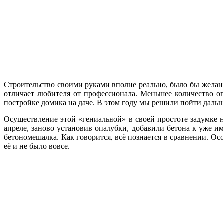
Строительство своими руками вполне реально, было бы желани
отличает любителя от профессионала. Меньшее количество о
постройке домика на даче. В этом году мы решили пойти даль
Осуществление этой «гениальной» в своей простоте задумке н
апреле, заново установив опалубки, добавили бетона к уже и
бетономешалка. Как говорится, всё познается в сравнении. Осо
её и не было вовсе.