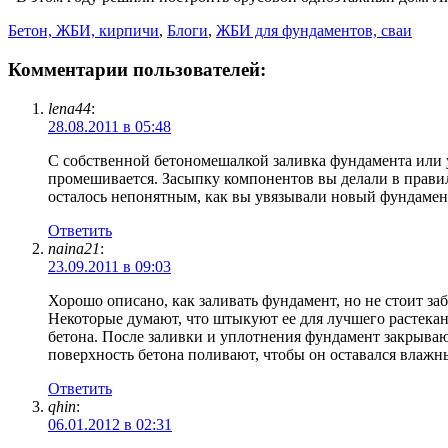
Бетон, ЖБИ, кирпичи
,
Блоги
,
ЖБИ для фундаментов, сваи
Комментарии пользователей:
lena44
:
28.08.2011 в 05:48
С собственной бетономешалкой заливка фундамента или ус
промешивается. Засыпку компонентов вы делали в правил
осталось непонятным, как вы увязывали новый фундамент
Ответить
naina21
:
23.09.2011 в 09:03
Хорошо описано, как заливать фундамент, но не стоит за
Некоторые думают, что штыкуют ее для лучшего растекан
бетона. После заливки и уплотнения фундамент закрывают
поверхность бетона поливают, чтобы он оставался влажн
Ответить
qhin
:
06.01.2012 в 02:31