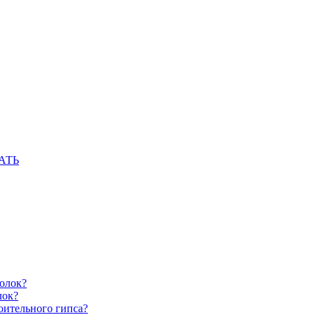
АТЬ
олок?
лок?
оительного гипса?