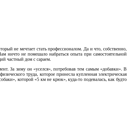
орый не мечтает стать профессионалом. Да и что, собственно,
Нам ничто не помешало набраться опыта при самостоятельной
ий частный дом с сараем.
ент. За зиму он «уселся», потребовав тем самым «добавки». В
физического труда, которое принесла купленная электрическая
обаки», которой «5 км не крюк», куда-то подевалась, как будто