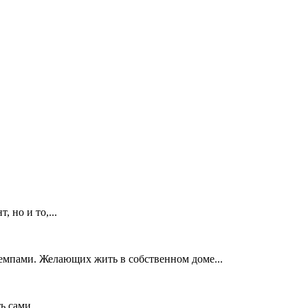
 но и то,...
емпами. Желающих жить в собственном доме...
 сами,...