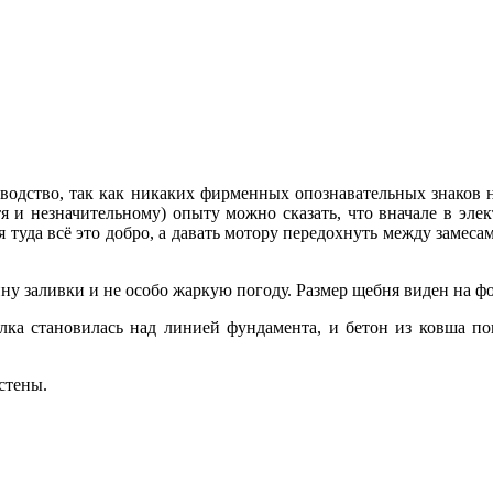
водство, так как никаких фирменных опознавательных знаков н
тя и незначительному) опыту можно сказать, что вначале в эл
я туда всё это добро, а давать мотору передохнуть между заме
ину заливки и не особо жаркую погоду. Размер щебня виден на ф
лка становилась над линией фундамента, и бетон из ковша по
стены.