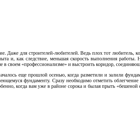
е. Даже для строителей-любителей. Ведь плох тот любитель, кот
пыта и, как следствие, меньшая скорость выполнения работы. 
ше в своем «профессионализме» и выстроить коридор, соединяющ
ачалось еще прошлой осенью, когда разметили и залили фундам
меющемуся фундаменту. Сразу необходимо отметить облегчение 
бенно, когда вам уже в районе сорока и былая прыть «бешеной с