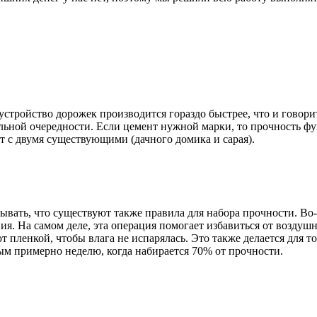
тройство дорожек производится гораздо быстрее, что и говорит
ьной очередности. Если цемент нужной марки, то прочность фу
 с двумя существующими (дачного домика и сарая).
бывать, что существуют также правила для набора прочности. Во
ия. На самом деле, эта операция помогает избавиться от возду
 пленкой, чтобы влага не испарялась. Это также делается для то
ым примерно неделю, когда набирается 70% от прочности.