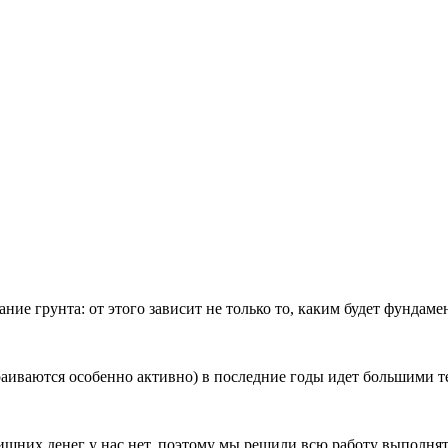
е грунта: от этого зависит не только то, каким будет фундамент,
аиваются особенно активно) в последние годы идет большими т
них денег у нас нет, поэтому мы решили всю работу выполнять