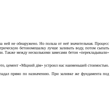
а ней не обнаружено. Но польза от неё значительная. Процесс
ектрическую бетономешалку лучше заливать воду, потом сыпать
сами. Также между несколькими замесами бетон «перекладывали»
ото, цемент «М
іцний дім
» устроил нас наименьшей стоимостью.
падал прямо по назначению. При заливке же фундамента под