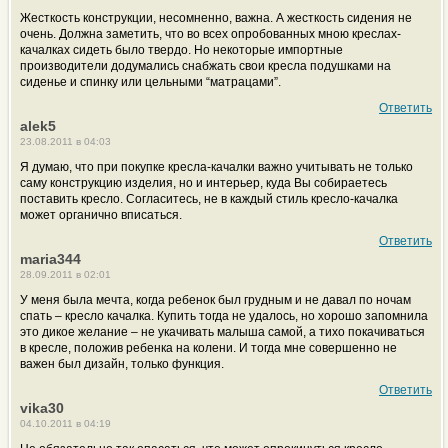
Жесткость конструкции, несомненно, важна. А жесткость сидения не
очень. Должна заметить, что во всех опробованных мною креслах-
качалках сидеть было твердо. Но некоторые импортные
производители додумались снабжать свои кресла подушками на
сиденье и спинку или цельными “матрацами”.
Ответить
alek5
23.08.2011 в 04:03
Я думаю, что при покупке кресла-качалки важно учитывать не только
саму конструкцию изделия, но и интерьер, куда Вы собираетесь
поставить кресло. Согласитесь, не в каждый стиль кресло-качалка
может органично вписаться.
Ответить
maria344
28.09.2011 в 02:01
У меня была мечта, когда ребенок был грудным и не давал по ночам
спать – кресло качалка. Купить тогда не удалось, но хорошо запомнила
это дикое желание – не укачивать малыша самой, а тихо покачиваться
в кресле, положив ребенка на колени. И тогда мне совершенно не
важен был дизайн, только функция.
Ответить
vika30
04.10.2011 в 04:19