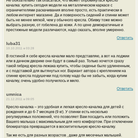
Не обязательно так опасаться, что может опрокинуться кресло
качалка: купить сегодня модели на металлическом каркасе с
ограничителями раскачивания вполне просто, есть практически в
любом интернет магазине. Да и поверхность сидений и спинки может
быть не менее мягкой, чем у обычного кресла. Обивку тоже можно
выбрать разную, от гобелена до кожи. А по цене демократичные и
престижные модели различаются, надо сказать, вполне умеренно.
Ответить
luba31
10.10.2011 в 03:28
В гостиной я себе кресла качалки мало представляю, а вот на лоджии
или в дачном дворике они будут в самый раз. Только хочется сразу
такой гибрид кресла-лежака купить, чтобы сиденье было удлиненным,
и с подставкой для вытянутых ног. Вариант автора с креплением на
спинке кресла подушечки под голову надо бы не забыть, когда купим
качалку, очень удобно получилось и мило.
Ответить
umnica
21.12.2011 в 09:05
Кресло-качалка – это удобная и лeгкая кресло-качалка для детей с
рождения и до 6-7 месяцев (9 кг). У спинки есть несколько
регулируемых положений, что позволяет Вам посадить или положить
Вашего малыша с максимальным для него комфортом. При отключении
блокиратора превращается в восхитительную кресло-качалку.
Так же есть для разных возрастов , даже для месечных малышей.