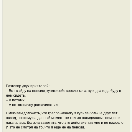
Разговор двух приятелей:
– Вот выйду на пенсию, куплю себе кресло-качалку и два года буду в
нем сидеть.
– А потом?
– А потом начну раскачиваться…
Смею вам доложить, что кресло-качалку я купила больше двух лет
назад, поэтому на данный момент не только насиделась в нем, но и
накачалась. Должна заметить, что это действие так мне и не надоело.
И это не смотря на то, что я еще не на пенсии.