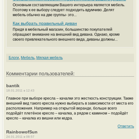
Основным составляющим Вашего интерьера является мебель.
Поэтому к ее выбору следует подходить вдумчиво. Делят
мебель обычно на две группы- это...
Как выбрать правильный диван
Придя в мебельный магазин, большинство покупателей
обращают внимание на внешний вид дивана. Однако, кроме
своего привлекательного внешнего вида, диваны должны...
Блоги
,
Мебель
,
Мягкая мебель
Комментарии пользователей:
bantik
18.01.2011 в 12:43
Главное при выборе кресла – качалки это жесткость конструкции. Также
внешний вид такого кресла нужно выбирать в зависимости от места его
расположения. Например на открытой веранде, больше всего
подойдёт плетёное кресло – качалка, а рядом с камином – подойдёт
кресло – качалка из вишни или кедра.
Ответить
RainbowofSun
24.01.2011 в 08:57