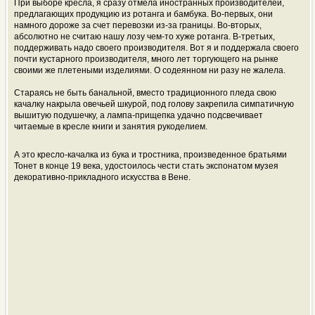
При выборе кресла, я сразу отмела иностранных производителей,
предлагающих продукцию из ротанга и бамбука. Во-первых, они
намного дороже за счет перевозки из-за границы. Во-вторых,
абсолютно не считаю нашу лозу чем-то хуже ротанга. В-третьих,
поддерживать надо своего производителя. Вот я и поддержала своего
почти кустарного производителя, много лет торгующего на рынке
своими же плетеными изделиями. О содеянном ни разу не жалела.
Стараясь не быть банальной, вместо традиционного пледа свою
качалку накрыла овечьей шкурой, под голову закрепила симпатичную
вышитую подушечку, а лампа-прищепка удачно подсвечивает
читаемые в кресле книги и занятия рукоделием.
А это кресло-качалка из бука и тростника, произведенное братьями
Тонет в конце 19 века, удостоилось чести стать экспонатом музея
декоративно-прикладного искусства в Вене.