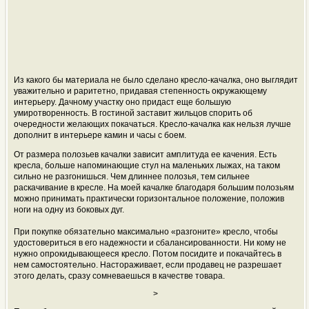
Из какого бы материала не было сделано кресло-качалка, оно выглядит
уважительно и раритетно, придавая степенность окружающему
интерьеру. Дачному участку оно придаст еще большую
умиротворенность. В гостиной заставит жильцов спорить об
очередности желающих покачаться. Кресло-качалка как нельзя лучше
дополнит в интерьере камин и часы с боем.
От размера полозьев качалки зависит амплитуда ее качения. Есть
кресла, больше напоминающие стул на маленьких лыжах, на таком
сильно не разгонишься. Чем длиннее полозья, тем сильнее
раскачивание в кресле. На моей качалке благодаря большим полозьям
можно принимать практически горизонтальное положение, положив
ноги на одну из боковых дуг.
При покупке обязательно максимально «разгоните» кресло, чтобы
удостовериться в его надежности и сбалансированности. Ни кому не
нужно опрокидывающееся кресло. Потом посидите и покачайтесь в
нем самостоятельно. Настораживает, если продавец не разрешает
этого делать, сразу сомневаешься в качестве товара.
>