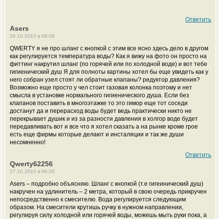
Ответить
Asers
26.10.2010 в 08:08
QWERTY я не про шланг с кнопкой с этим все ясно здесь дело в другом
как регулируется температура воды? Как я вижу на фото он просто на
фиттинг накрутил шланг (по горячей или по холодной воде) и вот тебе
гигиенический душ Я для полноты картины хотел бы еще увидеть как у
него собран узел стоят ли обратные клапаны? редуктор давления?
Возможно еще просто у чел стоит газовая колонка поэтому и нет
смысла в установке нормального гигиенического душа. Если без
клапанов поставить в многоэтажке то это гимор еще тот соседи
достанут да и перерасход воды будет ведь практически никто не
перекрывает душик и из за разности давления в холгор воде будет
передавливать вот и все что я хотел сказать а на рынке кроме грое
есть еще фирмы которые делают и инсталяции и так же души
несомненно!
Ответить
Qwerty62256
27.10.2010 в 06:00
Asers – подробно объясняю. Шланг с кнопкой (т.е гигеинический душ)
накручен на удлинитель – 2 метра, который в свою очередь прикручен
непосредственно к смесителю. Вода регулируется следующим
образом. На смесители крутишь ручку в нужном направлении,
регулируя силу холодной или горячей воды, можешь мыть руки пока, а