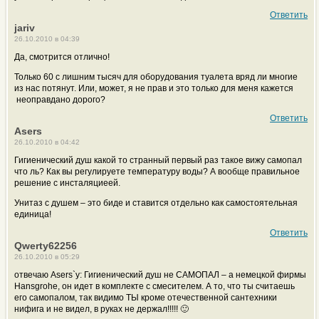
Ответить
jariv
26.10.2010 в 04:39
Да, смотрится отлично!
Только 60 с лишним тысяч для оборудования туалета вряд ли многие
из нас потянут. Или, может, я не прав и это только для меня кажется
неоправдано дорого?
Ответить
Asers
26.10.2010 в 04:42
Гигиенический душ какой то странный первый раз такое вижу самопал
что ль? Как вы регулируете температуру воды? А вообще правильное
решение с инсталяциеей.
Унитаз с душем – это биде и ставится отдельно как самостоятельная
единица!
Ответить
Qwerty62256
26.10.2010 в 05:29
отвечаю Asers`у: Гигиенический душ не САМОПАЛ – а немецкой фирмы
Hansgrohe, он идет в комплекте с смесителем. А то, что ты считаешь
его самопалом, так видимо ТЫ кроме отечественной сантехники
нифига и не видел, в руках не держал!!!!! 🙂