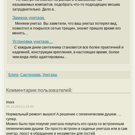
называемых компактов, подобрать что-то подходящее весьма
затруднительно. Дело в...
Замена унитаза.
Меняем унитаз Вы заметили, что ваш унитаз потерял вид,
пожелтел и покрылся сетью трещин, значит пришло время его
менять....
Установка унитаза…
С каждым днем сантехника становится все более практичней и
надежней, конструкции крепления, в настоящее время, более
чем когда-либо адаптированы...
Блоги
,
Сантехника
,
Унитазы
Комментарии пользователей:
mas
25.10.2010 в 10:03
Нормальный ремонт вышел! А решение с гигиеническим душем…,
супер.
Можно было при покупке унитаза покупать его сразу со встроенным
гигиеническим душем. Он просто встроен в сиденье унитаза или в сам
унитаз. прост в обращении и незаметен для гостей.