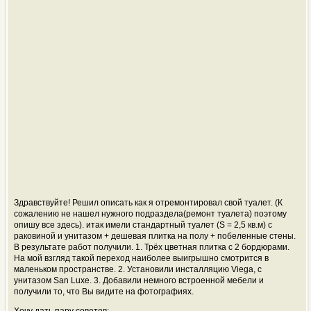
Здравствуйте! Решил описать как я отремонтировал свой туалет. (К
сожалению не нашел нужного подраздела(ремонт туалета) поэтому
опишу все здесь). итак имели стандартный туалет (S = 2,5 кв.м) с
раковиной и унитазом + дешевая плитка на полу + побеленные стены.
В результате работ получили. 1. Трёх цветная плитка с 2 бордюрами.
На мой взгляд такой переход наиболее выигрышно смотрится в
маленьком пространстве. 2. Установили инсталляцию Viega, с
унитазом San Luxe. 3. Добавили немного встроенной мебели и
получили то, что Вы видите на фотографиях.