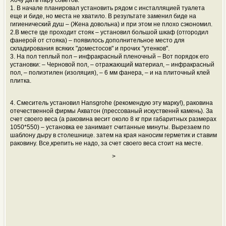
Хочу дать пару советов:
1. В начале планировал установить рядом с инсталляцией туалета
еще и биде, но места не хватило. В результате заменил биде на
гигиенический душ – (Жена довольна) и при этом не плохо сэкономил.
2.В месте где проходит стояк – установил большой шкаф (отгородил
фанерой от стояка) – появилось дополнительное место для
складирования всяких "доместосов" и прочих "утенков".
3. На пол теплый пол – инфракрасный пленочный – Вот порядок его
установки: – Черновой пол, – отражающий материал, – инфракрасный
пол, – полиэтилен (изоляция), – 6 мм фанера, – и на плиточный клей
плитка.
4. Смеситель установил Hansgrohe (рекомендую эту марку!), раковина
отечественной фирмы Акватон (прессованый искуственнй камень). За
счет своего веса (а раковина весит около 8 кг при габаритных размерах
1050*550) – установка ее занимает считанные минуты. Вырезаем по
шаблону дыру в столешнице. затем на края наносим герметик и ставим
раковину. Все,крепить не надо, за счет своего веса стоит на месте.
>