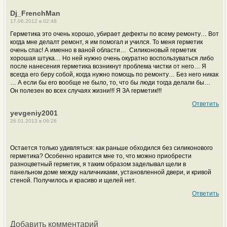
Dj_FrenchMan
17.06.2012 в 02:48
Герметика это очень хорошо, убирает дефекты по всему ремонту… Вот
когда мне делалт ремонт, я им помогал и учился. То меня герметик
очень спас! А именно в ваной области… Силиконовый герметик
хорошая штука… Но ней нужно очень окуратно воспользуваться либо
после нанесения герметика возникнут проблема чистки от него… Я
всегда его беру собой, когда нужно помощь по ремонту… Без него никак
… А если бы его вообще не было, то, что бы люди тогда делали бы…
Он полезен во всех случаях жизни!!! Я ЗА герметик!!!
Ответить
yevgeniy2001
26.01.2013 в 06:26
Остается только удивляться: как раньше обходился без силиконового
герметика? Особенно нравится мне то, что можно приобрести
разноцветный герметик, я таким образом заделывал щели в
панельном доме между наличниками, установленной двери, и кривой
стеной. Получилось и красиво и щелей нет.
Ответить
Добавить комментарий