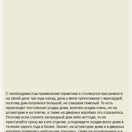
С необходимостью применения герметика я столкнулся при ремонте
на своей даче три года назад, дача у меня трехэтажная с мансардой,
поэтому дом получился большой, но слишком тяжелый. То есть
происходит постоянная усадка дома, конечно усадка очень, но на
штукатурке и на плитке, а также на дверных коробках это отразилось.
Поэтому если строите загородный дом либо коттедж, то не
приступайте сразу же к его отделке, а подождите осадки всего дома в
течение одного года и более. Значит, на штукатурке дома и в дверных
коробках появились небольшие трещины, также на подоконниках и в