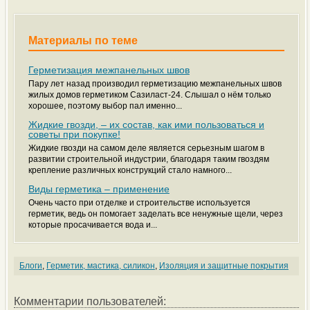
Материалы по теме
Герметизация межпанельных швов
Пару лет назад производил герметизацию межпанельных швов
жилых домов герметиком Сазиласт-24. Слышал о нём только
хорошее, поэтому выбор пал именно...
Жидкие гвозди, – их состав, как ими пользоваться и
советы при покупке!
Жидкие гвозди на самом деле является серьезным шагом в
развитии строительной индустрии, благодаря таким гвоздям
крепление различных конструкций стало намного...
Виды герметика – применение
Очень часто при отделке и строительстве используется
герметик, ведь он помогает заделать все ненужные щели, через
которые просачивается вода и...
Блоги
,
Герметик, мастика, силикон
,
Изоляция и защитные покрытия
Комментарии пользователей: