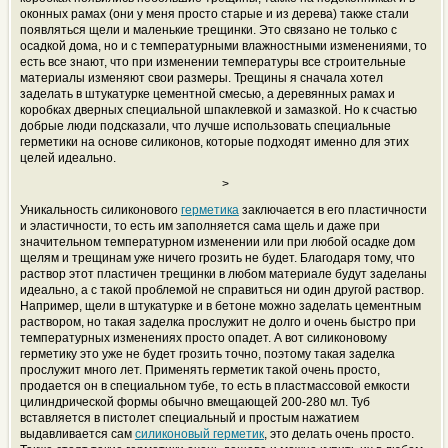
оконных рамах (они у меня просто старые и из дерева) также стали
появляться щели и маленькие трещинки. Это связано не только с
осадкой дома, но и с температурными влажностными изменениями, то
есть все знают, что при изменении температуры все строительные
материалы изменяют свои размеры. Трещины я сначала хотел
заделать в штукатурке цементной смесью, а деревянных рамах и
коробках дверных специальной шпаклевкой и замазкой. Но к счастью
добрые люди подсказали, что лучше использовать специальные
герметики на основе силиконов, которые подходят именно для этих
целей идеально.
>
Уникальность силиконового
герметика
заключается в его пластичности
и эластичности, то есть им заполняется сама щель и даже при
значительном температурном изменении или при любой осадке дом
щелям и трещинам уже ничего грозить не будет. Благодаря тому, что
раствор этот пластичен трещинки в любом материале будут заделаны
идеально, а с такой проблемой не справиться ни один другой раствор.
Например, щели в штукатурке и в бетоне можно заделать цементным
раствором, но такая заделка прослужит не долго и очень быстро при
температурных изменениях просто опадет. А вот силиконовому
герметику это уже не будет грозить точно, поэтому такая заделка
прослужит много лет. Применять герметик такой очень просто,
продается он в специальном тубе, то есть в пластмассовой емкости
цилиндрической формы обычно вмещающей 200-280 мл. Туб
вставляется в пистолет специальный и простым нажатием
выдавливается сам
силиконовый герметик
, это делать очень просто.