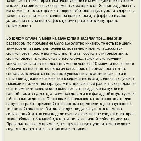
Также стоят такие герметики очень дешево и можно купить их в любом
магазине строительных современных материалов. Значит, заделывать
им можно не только щели и трещине в бетоне, штукатурке и в дереве, а
также швы в плитке, в стеклянной поверхности, в фарфоре и даже
устанавливать на него кафель (держит раствор плитку просто
великолепно).
Во всяком случае, у меня на даче когда я заделал трещины этим
раствором, то проблем не было абсолютно никаких, то есть все щели
закупорены и заделаны очень качественно и крепко, а держится
силикон этот просто великолепно. Значит, состоят эти герметики из
силиконового низкомолекулярного каучука, такой вязко текущий
уникальный состав твердеет примерно через 5-10 минут и после этого
образуется прочная, но пластичная заделка. Преимущества этого
состава заключаются не только в уникальной пластичности, но и в
отличной адгезии и стойкости к воздействию влаги, солнечных лучей, к
высоким и низким температурам и к агрессивным различных средам. То
есть герметики такие можно использовать везде, как на кухне и в
ванной, так и в туалете, а также как делал и я в фасадной штукатурке и
в бетонных изделиях. Также если использовать такие составы то для
наружных работ применяйте кислотные герметики, а для внутренних
только нейтральные. В итоге следует подчеркнуть, что герметик
силиконовый это на самом деле очень эффективное средство, которое
также обладает большой долговечностью и низкой себестоимостью.
Проверил на своем примере, все щели в штукатурке и в стенах даже
спустя годы остаются в отличном состоянии.