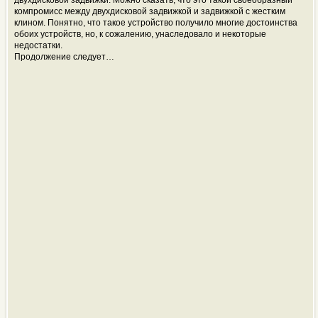
двухдисковой задвижки. Можно сказать, что это такой своеобразный
компромисс между двухдисковой задвижкой и задвижкой с жестким
клином. Понятно, что такое устройство получило многие достоинства
обоих устройств, но, к сожалению, унаследовало и некоторые
недостатки.
Продолжение следует…