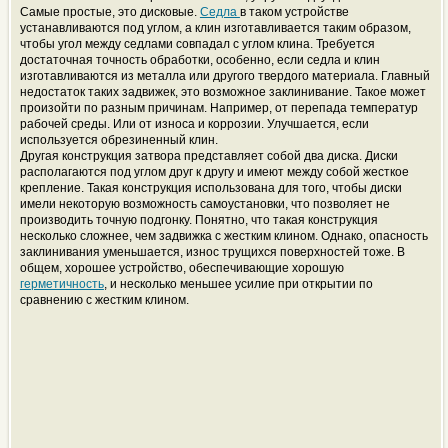
Самые простые, это дисковые.
Седла
в таком устройстве
устанавливаются под углом, а клин изготавливается таким образом,
чтобы угол между седлами совпадал с углом клина. Требуется
достаточная точность обработки, особенно, если седла и клин
изготавливаются из металла или другого твердого материала. Главный
недостаток таких задвижек, это возможное заклинивание. Такое может
произойти по разным причинам. Например, от перепада температур
рабочей среды. Или от износа и коррозии. Улучшается, если
используется обрезиненный клин.
Другая конструкция затвора представляет собой два диска. Диски
располагаются под углом друг к другу и имеют между собой жесткое
крепление. Такая конструкция использована для того, чтобы диски
имели некоторую возможность самоустановки, что позволяет не
производить точную подгонку. Понятно, что такая конструкция
несколько сложнее, чем задвижка с жестким клином. Однако, опасность
заклинивания уменьшается, износ трущихся поверхностей тоже. В
общем, хорошее устройство, обеспечивающие хорошую
герметичность
, и несколько меньшее усилие при открытии по
сравнению с жестким клином.