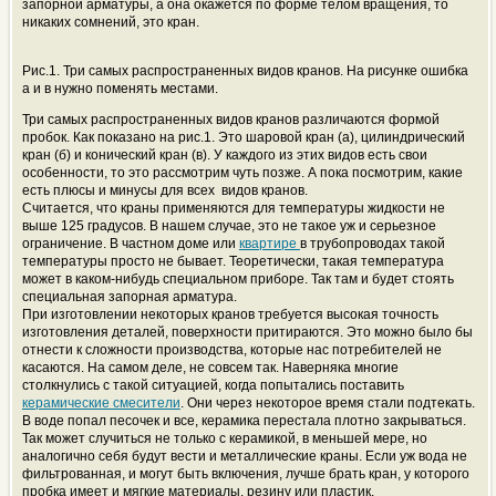
запорной арматуры, а она окажется по форме телом вращения, то
никаких сомнений, это кран.
Рис.1. Три самых распространенных видов кранов. На рисунке ошибка
а и в нужно поменять местами.
Три самых распространенных видов кранов различаются формой
пробок. Как показано на рис.1. Это шаровой кран (а), цилиндрический
кран (б) и конический кран (в). У каждого из этих видов есть свои
особенности, то это рассмотрим чуть позже. А пока посмотрим, какие
есть плюсы и минусы для всех видов кранов.
Считается, что краны применяются для температуры жидкости не
выше 125 градусов. В нашем случае, это не такое уж и серьезное
ограничение. В частном доме или
квартире
в трубопроводах такой
температуры просто не бывает. Теоретически, такая температура
может в каком-нибудь специальном приборе. Так там и будет стоять
специальная запорная арматура.
При изготовлении некоторых кранов требуется высокая точность
изготовления деталей, поверхности притираются. Это можно было бы
отнести к сложности производства, которые нас потребителей не
касаются. На самом деле, не совсем так. Наверняка многие
столкнулись с такой ситуацией, когда попытались поставить
керамические смесители
. Они через некоторое время стали подтекать.
В воде попал песочек и все, керамика перестала плотно закрываться.
Так может случиться не только с керамикой, в меньшей мере, но
аналогично себя будут вести и металлические краны. Если уж вода не
фильтрованная, и могут быть включения, лучше брать кран, у которого
пробка имеет и мягкие материалы, резину или пластик.