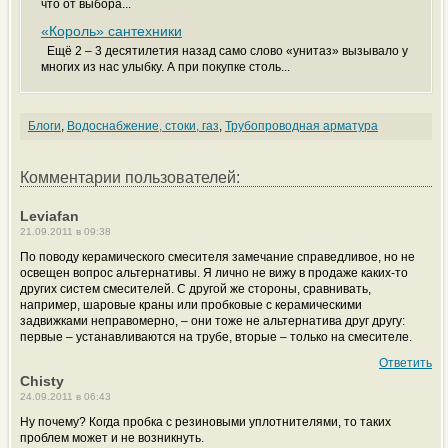
что от выбора...
«Король» сантехники
Ещё 2 – 3 десятилетия назад само слово «унитаз» вызывало у
многих из нас улыбку. А при покупке столь...
Блоги
,
Водоснабжение, стоки, газ
,
Трубопроводная арматура
Комментарии пользователей:
Leviafan
21.09.2011 в 09:38
По поводу керамического смесителя замечание справедливое, но не
освещен вопрос альтернативы. Я лично не вижу в продаже каких-то
других систем смесителей. С другой же стороны, сравнивать,
например, шаровые краны или пробковые с керамическими
задвижками неправомерно, – они тоже не альтернатива друг другу:
первые – устанавливаются на трубе, вторые – только на смесителе.
Ответить
Chisty
24.09.2011 в 06:43
Ну почему? Когда пробка с резиновыми уплотнителями, то таких
проблем может и не возникнуть.