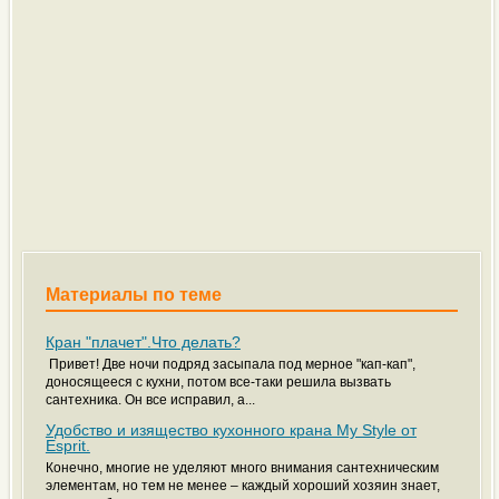
Материалы по теме
Кран "плачет".Что делать?
Привет! Две ночи подряд засыпала под мерное "кап-кап",
доносящееся с кухни, потом все-таки решила вызвать
сантехника. Он все исправил, а...
Удобство и изящество кухонного крана My Style от
Esprit.
Конечно, многие не уделяют много внимания сантехническим
элементам, но тем не менее – каждый хороший хозяин знает,