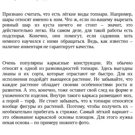
Признано считать, что есть лёгкие виды топиари. Например,
шары относят именно к ним. Что ж, если по-вашему вырезать
ровный шар из куста ничего не стоит – значит, это
действительно легко. На самом деле, для такой работы есть
подспорья. Конечно, они помогут, если садовник хоть
немного научился с ними обращаться. Ведь, как известно –
наличие инвентаря не гарантирует качества.
Очень популярны каркасные конструкции. Их обычно
относят к одной из разновидностей топиари. Здесь выгодны
лианы и их сорта, которые отрастают не быстро. Для их
исполнения подойдёт вьющееся растение. Не забывайте, что
каждое растение обладает своими особенностями роста и
развития. А это, конечно, тоже оставит свой след на форме и
ухоженности изделия. Внутри такого каркаса размещают мох,
а порой – торф. Не стоит забывать, что к топиари относятся
вообще фигуры из растений. Поэтому, чтобы получить их –
необязательно прибегать к стрижке. Самый лёгкий вариант –
это обвивание каркасной основы плющом. Для этого нужка
некая основа – по примеру нижнего фото.