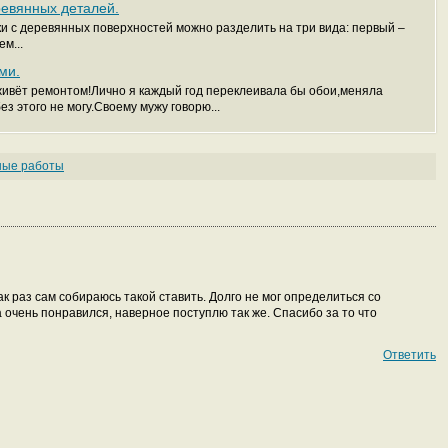
ревянных деталей.
и с деревянных поверхностей можно разделить на три вида: первый –
м...
ми.
,живёт ремонтом!Лично я каждый год переклеивала бы обои,меняла
 этого не могу.Своему мужу говорю...
ные работы
к раз сам собираюсь такой ставить. Долго не мог определиться со
 очень понравился, наверное поступлю так же. Спасибо за то что
Ответить