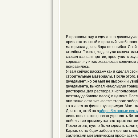
В прошлом году я сделал на дачном уча
привлекательный и прочный. чтоб просто
материала для забора не ошибся. Свой
столбцы. Так вот, когда я уже окончател
свесил все за и против, преступил к осу
хорошая, ну и как оказалось в конечном 
понравилось.
Я вам сейчас расскажу как я сделал сво
строительные материалы. После этого, 
фундамент, но он был не высокий и узкий
фундамента, выкопал небольшую транше
раствором. Для раствора я использовал к
поэтому добавлял песок) и цемент. Посл
они также остались после старого забор
то вышел на финишную прямую. Мне толь
Для того, чтоб на з
аборе бетонные секц
лишь после этого, начал укреплять бето
небольшие промежутки в которые вставл
После этого, нужно было сделать калитку
Каркас к столбцам забора я крепил с пом
заклепками металлический профнастил. 