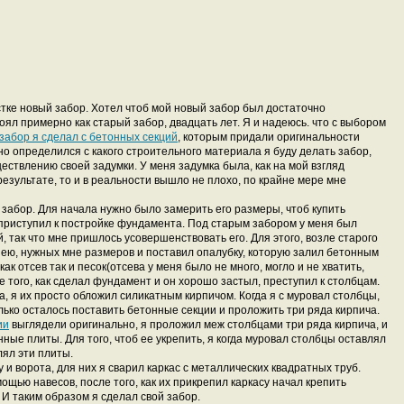
стке новый забор. Хотел чтоб мой новый забор был достаточно
ял примерно как старый забор, двадцать лет. Я и надеюсь. что с выбором
забор я сделал с бетонных секций
, которым придали оригинальности
ьно определился с какого строительного материала я буду делать забор,
ществлению своей задумки. У меня задумка была, как на мой взгляд
результате, то и в реальности вышло не плохо, по крайне мере мне
й забор. Для начала нужно было замерить его размеры, чтоб купить
приступил к постройке фундамента. Под старым забором у меня был
, так что мне пришлось усовершенствовать его. Для этого, возле старого
ю, нужных мне размеров и поставил опалубку, которую залил бетонным
ак отсев так и песок(отсева у меня было не много, могло и не хватить,
е того, как сделал фундамент и он хорошо застыл, преступил к столбцам.
а, я их просто обложил силикатным кирпичом. Когда я с муровал столбцы,
ко осталось поставить бетонные секции и проложить три ряда кирпича.
ии
выглядели оригинально, я проложил меж столбцами три ряда кирпича, и
нные плиты. Для того, чтоб ее укрепить, я когда муровал столбцы оставлял
ял эти плиты.
 и ворота, для них я сварил каркас с металлических квадратных труб.
ощью навесов, после того, как их прикрепил каркасу начал крепить
И таким образом я сделал свой забор.