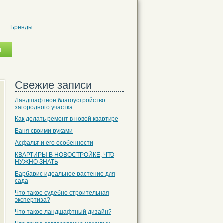
Бренды
Свежие записи
Ландшафтное благоустройство
загородного участка
Как делать ремонт в новой квартире
Баня своими руками
Асфальт и его особенности
КВАРТИРЫ В НОВОСТРОЙКЕ, ЧТО
НУЖНО ЗНАТЬ
Барбарис идеальное растение для
сада
Что такое судебно строительная
экспертиза?
Что такое ландшафтный дизайн?