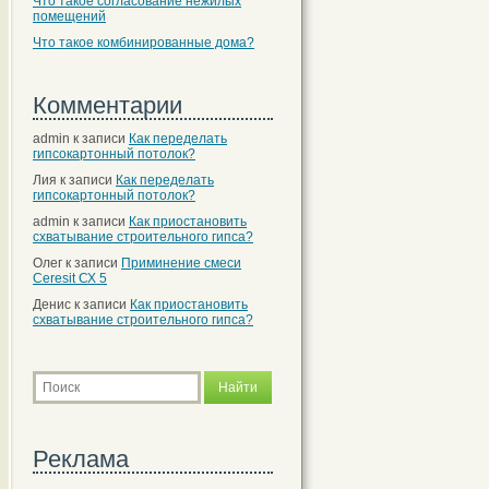
Что такое согласование нежилых
помещений
Что такое комбинированные дома?
Комментарии
admin
к записи
Как переделать
гипсокартонный потолок?
Лия
к записи
Как переделать
гипсокартонный потолок?
admin
к записи
Как приостановить
схватывание строительного гипса?
Олег
к записи
Приминение смеси
Ceresit СХ 5
Денис
к записи
Как приостановить
схватывание строительного гипса?
Реклама