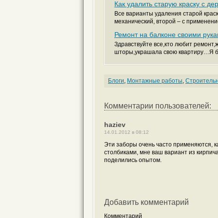
Как удалить старую краску с де
Все варианты удаления старой краск
механический, второй – с применение
Ремонт на балконе своими рука
Здравствуйте все,кто любит ремонт
шторы,украшала свою квартиру…Я без
Блоги
,
Монтажные работы
,
Строитель
Комментарии пользователей:
haziev
14.01.2012 в 08:12
Эти заборы очень часто применяются, ка
столбиками, мне ваш вариант из кирпича
поделились опытом.
Добавить комментарий
Комментарий