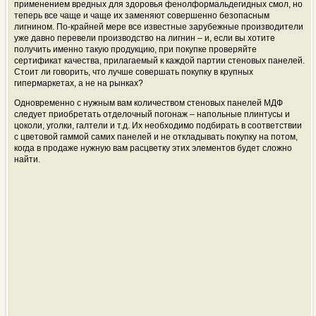
применением вредных для здоровья фенолформальдегидных смол, но
теперь все чаще и чаще их заменяют совершенно безопасным
лигнином. По-крайней мере все известные зарубежные производители
уже давно перевели производство на лигнин – и, если вы хотите
получить именно такую продукцию, при покупке проверяйте
сертификат качества, прилагаемый к каждой партии стеновых панелей.
Стоит ли говорить, что лучше совершать покупку в крупных
гипермаркетах, а не на рынках?
Одновременно с нужным вам количеством стеновых панелей МДФ
следует приобретать отделочный погонаж – напольные плинтусы и
цоколи, уголки, галтели и т.д. Их необходимо подбирать в соответствии
с цветовой гаммой самих панелей и не откладывать покупку на потом,
когда в продаже нужную вам расцветку этих элементов будет сложно
найти.