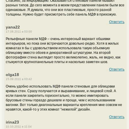
Спасибо, за информацию. Оказывается стеновые панели бывают
разных типов. До сего момента в моем представлении панели были все
одинаковые. Я думала, что они все пластиковые, просто разной
толщины. Нужно будет присмотреть себе панель МДФ в прихожую.
Ответить
yana22
17.08.2011 в 03:00
Рельефные панели МДФ – очень интересный вариант обшивки
интерьеров, но пока они встречаются довольно редко. Хотя в жилых
комнатах я бы с удовольствием использовала такую объемную
облицовку вместо обоев и декоративной штукатурки. На второй
фотографии стена выглядит просто великолепно, жаль, не видно, как
стыкуются крупнопанельные плиты и насколько заметен шов.
Ответить
olga18
15.09.2011 в 03:42
Очень удобно использовать МДФ панели стеновые для облицовки
кривых стен. Сразу получается и выравнивание, и лицевой слой. А
если панели закрепить горизонтально, то можно имитировать
брусовые стены гораздо дешевле и проще, чем с использованием
вагонки. Вот только диагональные варианты крепления мне совсем не
нравятся, какой-то у этих комнат “нежилой” дизайн.
Ответить
irina23
10.10.2011 в 11:04