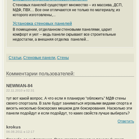
Стеновых панелей существует множество – из массива, ДСП,
МДФ, ПВХ… Все они отличаются не только по материалу, из
которого изготовлены,...
Установка стеновых панелей
В помещении, отделанном стеновыми панелями, царит
комфорт и уют – ведь панели скрывают все строительные
недостатки, а внешняя отделка панелей...
Статьи
,
Стеновые панели
,
Стены
Комментарии пользователей:
NEWMAN-84
22.11.2010 в 02:31
тут вот какой вопрос. А что если я планирую “обложить” МДФ стены
своего спортзала. В зале будут заниматься игровыми видами спорта и
висеть несколько боксерских мешком для боксирования. Насколько эти
панели подойдут и если подойдут, то каких свойств лучше выбирать?
Ответить
krokus
06.08.2011 в 12:17