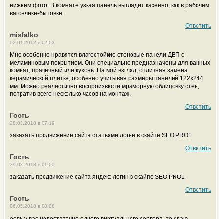
нижнем фото. В комнате узкая панель выглядит казенно, как в рабочем
вагончике-бытовке.
Ответить
misfalko
02.01.2012 в 02:03
Мне особенно нравятся влагостойкие стеновые панели ДВП с
меламиновым покрытием. Они специально предназначены для ванных
комнат, прачечный или кухонь. На мой взгляд, отличная замена
керамической плитке, особенно учитывая размеры панелей 122х244
мм. Можно реалистично воспроизвести мраморную облицовку стен,
потратив всего несколько часов на монтаж.
Ответить
Гость
28.03.2018 в 07:19
заказать продвижение сайта статьями логин в скайпе SEO PRO1
Ответить
Гость
29.03.2018 в 01:00
заказать продвижение сайта яндекс логин в скайпе SEO PRO1
Ответить
Гость
06.05.2018 в 08:08
если у вас недостаточно одного виртуального сервера, то сдаю