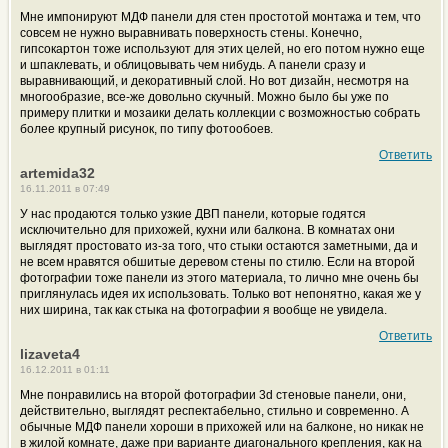
Мне импонируют МДФ панели для стен простотой монтажа и тем, что
совсем не нужно выравнивать поверхность стены. Конечно,
гипсокартон тоже используют для этих целей, но его потом нужно еще
и шпаклевать, и облицовывать чем нибудь. А панели сразу и
выравнивающий, и декоративный слой. Но вот дизайн, несмотря на
многообразие, все-же довольно скучный. Можно было бы уже по
примеру плитки и мозаики делать коллекции с возможностью собрать
более крупный рисунок, по типу фотообоев.
Ответить
artemida32
16.11.2011 в 07:49
У нас продаются только узкие ДВП панели, которые годятся
исключительно для прихожей, кухни или балкона. В комнатах они
выглядят простовато из-за того, что стыки остаются заметными, да и
не всем нравятся обшитые деревом стены по стилю. Если на второй
фотографии тоже панели из этого материала, то лично мне очень бы
приглянулась идея их использовать. Только вот непонятно, какая же у
них ширина, так как стыка на фотографии я вообще не увидела.
Ответить
lizaveta4
16.12.2011 в 01:11
Мне понравились на второй фотографии 3d стеновые панели, они,
действительно, выглядят респектабельно, стильно и современно. А
обычные МДФ панели хороши в прихожей или на балконе, но никак не
в жилой комнате, даже при варианте диагонального крепления, как на