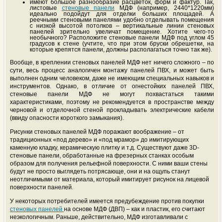
имеют большое разнообразие расцветок, форм и фактур. Так,
листовые
стеновые панели
МДФ (например, 2440*1220мм)
идеально подойдут для отделки больших площадей. А
реечными стеновыми панелями удобно отделывать помещения
с низкой высотой потолков – вертикальные линии стеновых
панелей зрительно увеличат помещение. Хотите чего-то
необычного? Расположите стеновые панели МДФ под углом 45
градусов к стене (учтите, что при этом бруски обрешетки, на
которые крепятся панели, должны располагаться точно так же).
Вообще, в креплении стеновых панелей МДФ нет ничего сложного – по
сути, весь процесс аналогичен монтажу панелей ПВХ, и может быть
выполнен одним человеком, даже не имеющим специальных навыков и
инструментов. Однако, в отличие от огнестойких панелей ПВХ,
стеновые панели МДФ не могут похвастаться такими
характеристиками, поэтому не рекомендуется в пространстве между
черновой и отделочной стеной прокладывать электрические кабели
(ввиду опасности короткого замыкания).
Рисунки стеновых панелей МДФ поражают воображение – от
традиционных «под дерево» и «под мрамор» до имитирующих
каменную кладку, керамическую плитку и т.д. Существуют даже 3D-
стеновые панели, обработанные на фрезерных станках особым
образом для получения рельефной поверхности. С ними ваши стены
будут не просто выглядеть потрясающе, они и на ощупь станут
неотличимыми от материала, который имитирует рисунок на лицевой
поверхности панелей.
У некоторых потребителей имеется предубеждение против покупки
стеновых панелей
на основе МДФ (ДВП) – как и пластик, его считают
неэкологичным. Раньше, действительно, МДФ изготавливали с