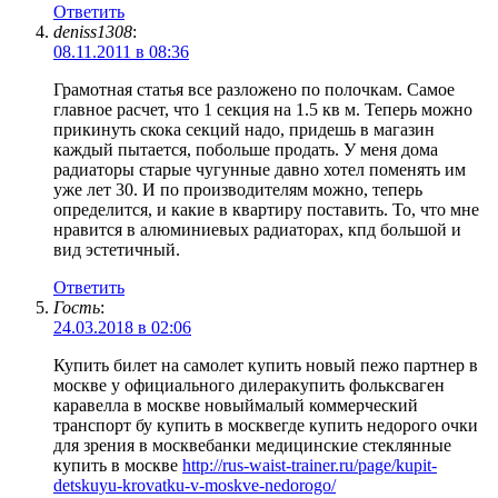
Ответить
deniss1308
:
08.11.2011 в 08:36
Грамотная статья все разложено по полочкам. Самое
главное расчет, что 1 секция на 1.5 кв м. Теперь можно
прикинуть скока секций надо, придешь в магазин
каждый пытается, побольше продать. У меня дома
радиаторы старые чугунные давно хотел поменять им
уже лет 30. И по производителям можно, теперь
определится, и какие в квартиру поставить. То, что мне
нравится в алюминиевых радиаторах, кпд большой и
вид эстетичный.
Ответить
Гость
:
24.03.2018 в 02:06
Купить билет на самолет купить новый пежо партнер в
москве у официального дилеракупить фольксваген
каравелла в москве новыймалый коммерческий
транспорт бу купить в москвегде купить недорого очки
для зрения в москвебанки медицинские стеклянные
купить в москве
http://rus-waist-trainer.ru/page/kupit-
detskuyu-krovatku-v-moskve-nedorogo/