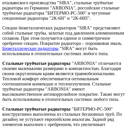
итальянского производства "SIRА", стальные трубчатые
радиаторы из Германии "ARBONIA", российские стальные
трубчатые радиаторы "БИТЕРМО-РС-500" и чугунные
секционные радиаторы "2К-6Н" и "2К-60П".
Секции биметаллических радиаторов "SIRА" представляют
собой стальные трубы, залитые под давлением алюминиевым
сплавом. При этом получается единое и симметричное
оребрение секции. Покрытие радиатора – порошковая эмаль.
Биметаллические радиаторы
"SIRA" могут быть
использованы в отопительных системах любого типа.
Стальные трубчатые радиаторы
"ARBONIA" отличаются
своими маленькими размерами и компактностью. Благодаря
своим округленным краям являются травмобезопасными.
Тепловой комфорт обеспечивается оптимальным
соотношением конвекции и теплоизлучения. Стальные
трубчатые радиаторы "ARBONIA" имеют
высококачественное антикоррозийное покрытие. Также могут
быть использованы в отопительных системах любого типа.
Стальные трубчатые радиаторы
"БИТЕРМО-РС-500"
конструктивно выполнены из стальных бесшовных труб. По
дизайну не уступают европейским аналогам. Задний ряд
элементов выполнен с оребрением, что увеличивает