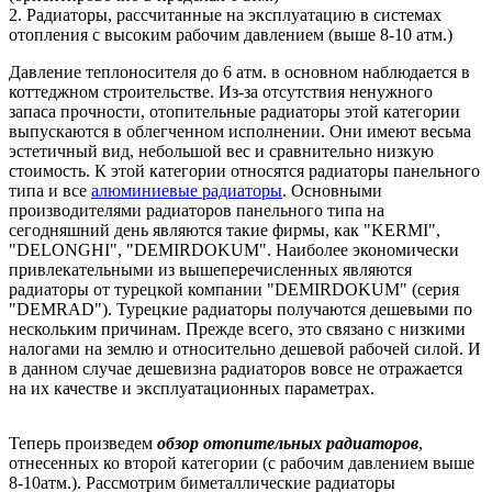
2. Радиаторы, рассчитанные на эксплуатацию в системах
отопления с высоким рабочим давлением (выше 8-10 атм.)
Давление теплоносителя до 6 атм. в основном наблюдается в
коттеджном строительстве. Из-за отсутствия ненужного
запаса прочности, отопительные радиаторы этой категории
выпускаются в облегченном исполнении. Они имеют весьма
эстетичный вид, небольшой вес и сравнительно низкую
стоимость. К этой категории относятся радиаторы панельного
типа и все
алюминиевые радиаторы
. Основными
производителями радиаторов панельного типа на
сегодняшний день являются такие фирмы, как "KERMI",
"DELONGHI", "DEMIRDOKUM". Наиболее экономически
привлекательными из вышеперечисленных являются
радиаторы от турецкой компании "DEMIRDOKUM" (серия
"DEMRAD"). Турецкие радиаторы получаются дешевыми по
нескольким причинам. Прежде всего, это связано с низкими
налогами на землю и относительно дешевой рабочей силой. И
в данном случае дешевизна радиаторов вовсе не отражается
на их качестве и эксплуатационных параметрах.
Теперь произведем
обзор отопительных радиаторов
,
отнесенных ко второй категории (с рабочим давлением выше
8-10атм.). Рассмотрим биметаллические радиаторы