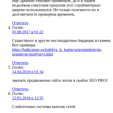
еще Древние Римляне применяли, да и в нашем
недалёком советском прошлом этот стройматериал
широко использовался. Не только полезность но и
долговечность проверена временем.
Ответить
Гость
:
03.08.2017 в 01:22
Существуют и другие нестандартные бордюры из камня.
Вот примеры
https://balticstone.ru/izdeliya_iz_kamnya/nestandartnyie-
granitnyie-bordyuryi.html
Ответить
Гость
:
14.04.2018 в 01:34
заказать продвижение сайта логин в скайпе SEO PRO1
Ответить
Гость
:
23.05.2018 в 12:35
Слаботочные системы монтаж сетей