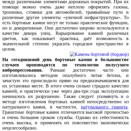
между различными элементами дорожных покрытий. При их
помощи можно очень даже неплохо оформлять газоны,
тропинки, стоянки для автомобилей, трамвайные пути и
различные другие элементы «уличной инфраструктуры». То
есть бортовые камни несут не только практические функции,
но и декоративные. Они достаточно широко используются в
качестве декора улиц. Варьирование камней различных
цветов, как показывает практика, даёт возможность в
значительной степени украсить городское пространство в
целом.
На сегодняшний день бортовые камни в большинстве
случаев производятся по технологии полусухого
вибропрессования.
Раньше достаточно часто они
изготавливались методом опалубного литья бетона, и
зачастую это происходило прямо на предназначавшемся для
их установки месте. В итоге очень сильно страдало качество
камней, и практически уже через два-три года эксплуатации
начиналось их разрушение. Также следует упомянуть и о
методе изготовления бортовых камней непосредственно из
натурального камня, в частности,
натурального гранита
.
Гранитные бортовые камни отличаются высокой прочностью
и очень большим сроком службы. Однако их себестоимость
очень высока, и применять их повсеместно экономически
нецелесообразно.