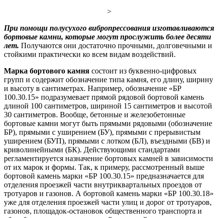
>
При помощи полусухого вибропрессования изготавливаются
бортовые камни, которые могут прослужить более десяти
лет.
Получаются они достаточно прочными, долговечными и
стойкими практически ко всем видам воздействий.
Марка бортового камня
состоит из буквенно-цифровых
групп и содержит обозначение типа камня, его длину, ширину
и высоту в сантиметрах. Например, обозначение «БР
100.30.15» подразумевает прямой рядовой бортовой камень
длиной 100 сантиметров, шириной 15 сантиметров и высотой
30 сантиметров. Вообще, бетонные и железобетонные
бортовые камни могут быть прямыми рядовыми (обозначение
БР), прямыми с уширением (БУ), прямыми с прерывистым
уширением (БУП), прямыми с лотком (БЛ), въездными (БВ) и
криволинейными (БК). Действующими стандартами
регламентируется назначение бортовых камней в зависимости
от их марок и формы. Так, к примеру, рассмотренный выше
бортовой камень марки «БР 100.30.15» предназначается для
отделения проезжей части внутриквартальных проездов от
тротуаров и газонов. А бортовой камень марки «БР 100.30.18»
уже для отделения проезжей части улиц и дорог от тротуаров,
газонов, площадок-остановок общественного транспорта и