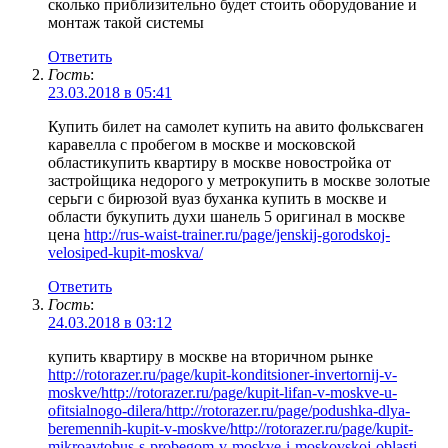
сколько приблизительно будет стоить оборудование и
монтаж такой системы
Ответить
Гость
:
23.03.2018 в 05:41
Купить билет на самолет купить на авито фольксваген
каравелла с пробегом в москве и московской
областикупить квартиру в москве новостройка от
застройщика недорого у метрокупить в москве золотые
серьги с бирюзой вуаз буханка купить в москве и
области букупить духи шанель 5 оригинал в москве
цена
http://rus-waist-trainer.ru/page/jenskij-gorodskoj-
velosiped-kupit-moskva/
Ответить
Гость
:
24.03.2018 в 03:12
купить квартиру в москве на вторичном рынке
http://rotorazer.ru/page/kupit-konditsioner-invertornij-v-
moskve/http://rotorazer.ru/page/kupit-lifan-v-moskve-u-
ofitsialnogo-dilera/http://rotorazer.ru/page/podushka-dlya-
beremennih-kupit-v-moskve/http://rotorazer.ru/page/kupit-
mikroavtobus-s-probegom-v-moskve-i-moskovskoj-oblasti-