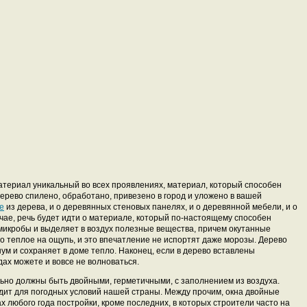
материал уникальный во всех проявлениях, материал, который способен
дерево спилено, обработано, привезено в город и уложено в вашей
е
из дерева, и о деревянных стеновых панелях, и о деревянной мебели, и о
чае, речь будет идти о материале, который по-настоящему способен
микробы и выделяет в воздух полезные вещества, причем окутанные
 теплое на ощупь, и это впечатление не испортят даже морозы. Дерево
м и сохраняет в доме тепло. Наконец, если в дерево вставлены
ах можете и вовсе не волноваться.
ьно должны быть двойными, герметичными, с заполнением из воздуха.
дит для погодных условий нашей страны. Между прочим, окна двойные
 любого года постройки, кроме последних, в которых строители часто на