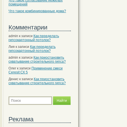
Что такое согласование нежилых
помещений
Что такое комбинированные дома?
Комментарии
admin
к записи
Как переделать
гипсокартонный потолок?
Лия
к записи
Как переделать
гипсокартонный потолок?
admin
к записи
Как приостановить
схватывание строительного гипса?
Олег
к записи
Приминение смеси
Ceresit СХ 5
Денис
к записи
Как приостановить
схватывание строительного гипса?
Реклама