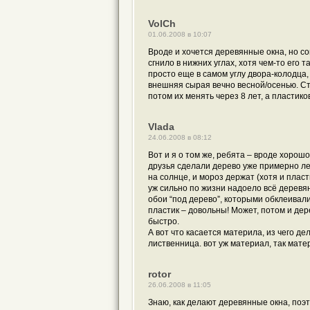
VolCh
01.06.2008 в 10:07
Вроде и хочется деревянные окна, но со
сгнило в нижних углах, хотя чем-то его 
просто еще в самом углу двора-колодца, 
внешняя сырая вечно весной/осенью. Ст
потом их менять через 8 лет, а пластико
Vlada
24.06.2008 в 08:12
Вот и я о том же, ребята – вроде хорош
друзья сделали дерево уже примерно лет
на солнце, и мороз держат (хотя и плас
уж сильно по жизни надоело всё деревя
обои “под дерево”, которыми обклеивал
пластик – довольны! Может, потом и дер
быстро.
А вот что касается материла, из чего де
лиственница. вот уж материал, так мате
rotor
26.06.2008 в 11:05
Знаю, как делают деревянные окна, поэт