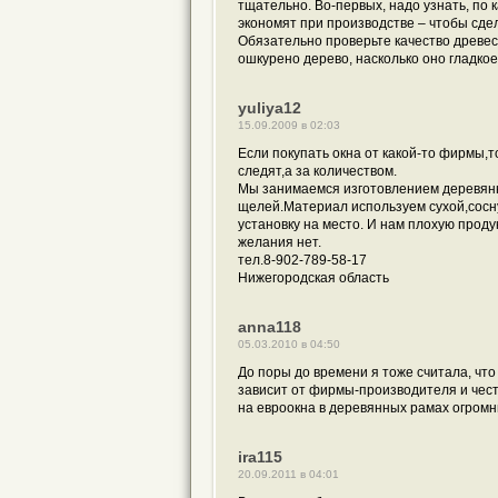
тщательно. Во-первых, надо узнать, по 
экономят при производстве – чтобы сде
Обязательно проверьте качество древес
ошкурено дерево, насколько оно гладкое
yuliya12
15.09.2009 в 02:03
Если покупать окна от какой-то фирмы,т
следят,а за количеством.
Мы занимаемся изготовлением деревянн
щелей.Материал используем сухой,сосн
установку на место. И нам плохую проду
желания нет.
тел.8-902-789-58-17
Нижегородская область
anna118
05.03.2010 в 04:50
До поры до времени я тоже считала, чт
зависит от фирмы-производителя и честн
на евроокна в деревянных рамах огромн
ira115
20.09.2011 в 04:01