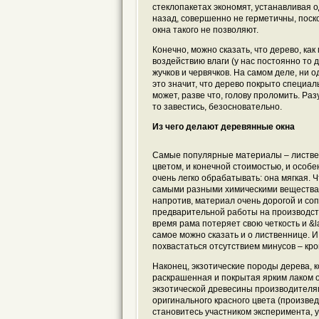
стеклопакетах экономят, устанавливая 
назад, совершенно не герметичны, пос
окна такого не позволяют.
Конечно, можно сказать, что дерево, ка
воздействию влаги (у нас постоянно то 
жучков и червячков. На самом деле, ни
это значит, что дерево покрыто специал
может, разве что, голову проломить. Раз
то завестись, безосновательно.
Из чего делают деревянные окна
Самые популярные материалы – лиственн
цветом, и конечной стоимостью, и особе
очень легко обрабатывать: она мягкая.
самыми разными химическими веществами
напротив, материал очень дорогой и со
предварительной работы на производств
время рама потеряет свою четкость и &l
самое можно сказать и о лиственнице. 
похвастаться отсутствием минусов – кро
Наконец, экзотические породы дерева, к
раскрашенная и покрытая ярким лаком 
экзотической древесины производителям
оригинального красного цвета (произведе
становитесь участником эксперимента, 