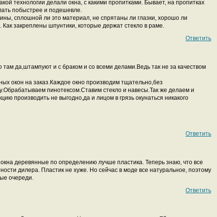
какой технологии делали окна, с какими пропитками. Бывает, на пропитках
лать побыстрее и подешевле.
ины, сплошной ли это материал, не спрятаны ли глазки, хорошо ли
. Как закреплены шпунтики, которые держат стекло в раме.
Ответить
о там да,штампуют и с браком и со всеми делами.Ведь так не за качеством
ых окон на заказ.Каждое окно производим тщательно,без
у.Обрабатываем пинотексом.Ставим стекло и навесы.Так же делаем и
кцию производить не выгодно,да и лицом в грязь окунаться никакого
Ответить
о окна деревянные по определению лучше пластика. Теперь знаю, что все
ости дилера. Пластик не хуже. Но сейчас в моде все натуральное, поэтому
ые очереди.
Ответить