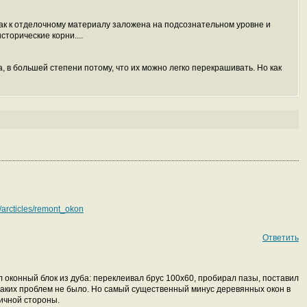
как к отделочному материалу заложена на подсознательном уровне и
сторические корни....
 в большей степени потому, что их можно легко перекрашивать. Но как
/arcticles/remont_okon
Ответить
 оконный блок из дуба: переклеивал брус 100х60, пробирал пазы, поставил
 каких проблем не было. Но самый существенный минус деревянных окон в
личной стороны.