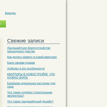
Бренды
Свежие записи
Ландшафтное благоустройство
загородного участка
Как делать ремонт в новой квартире
Баня своими руками
Асфальт и его особенности
КВАРТИРЫ В НОВОСТРОЙКЕ, ЧТО
НУЖНО ЗНАТЬ
Барбарис идеальное растение для
сада
Что такое судебно строительная
экспертиза?
Что такое ландшафтный дизайн?