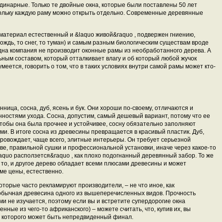
одинарные. Только те двойные окна, которые были поставлены 50 лет
кольку каждую раму можно открыть отдельно. Современные деревянные
к материал естественный и &laquo живой&raquo , подвержен гниению,
дождь, то снег, то туман) и самым разным биологическим существам вроде
 одна компания не производит оконные рамы из необработанного дерева. А
ьным составом, который отталкивает влагу и об который любой жучок
умеется, говорить о том, что в таких условиях внутри самой рамы может кто-
ица, сосна, дуб, ясень и бук. Они хороши по-своему, отличаются и
нностями ухода. Сосна, допустим, самый дешевый вариант, потому что ее
 Чтобы она была прочнее и устойчивее, сосну обязательно заполняют
. В итоге сосна из древесины превращается в красивый пластик. Дуб,
провождает, чаще всего, элитные интерьеры. Он требует серьезной
е, правильной сушки и профессиональной установки, иначе через какое-то
aquo расползется&raquo , как плохо подогнанный деревянный забор. То же
И то, и другое дерево обладает всеми плюсами древесины и может
ме цены, естественно.
оторые часто рекламируют производители, – не что иное, как
обычная древесина одного из вышеперечисленных видов. Прочность
и не изучается, поэтому если вы и встретите супердорогие окна
нные из чего-то африканского) – можете считать, что, купив их, вы
у которого может быть непредвиденный финал.