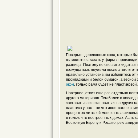
Поверьте: деревянные окна, которые бы
вы можете заказать у фирмы-производит
разницы. Поэтому не спешите кидаться 
возмущаться: неужели после этого кто-
правильно установив, вы избавитесь от
прокладками и белой бумагой, а весной
окон
, только рама будет не пластиковой
Наверное, стоит еще раз отдельно повт
другого материала. Тем более в последн
заставить нас остановиться на других м
пластика у нас – не что иное, как ее с
процентов жителей меняют пластиковые
в только что построенных домах. А это 
Восточную Европу и Россию, рекламируя