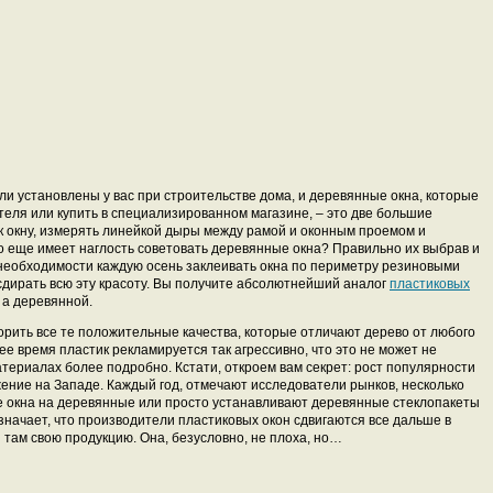
ли установлены у вас при строительстве дома, и деревянные окна, которые
еля или купить в специализированном магазине, – это две большие
к окну, измерять линейкой дыры между рамой и оконным проемом и
то еще имеет наглость советовать деревянные окна? Правильно их выбрав и
 необходимости каждую осень заклеивать окна по периметру резиновыми
 сдирать всю эту красоту. Вы получите абсолютнейший аналог
пластиковых
, а деревянной.
орить все те положительные качества, которые отличают дерево от любого
ее время пластик рекламируется так агрессивно, что это не может не
атериалах более подробно. Кстати, откроем вам секрет: рост популярности
нижение на Западе. Каждый год, отмечают исследователи рынков, несколько
 окна на деревянные или просто устанавливают деревянные стеклопакеты
означает, что производители пластиковых окон сдвигаются все дальше в
 там свою продукцию. Она, безусловно, не плоха, но…