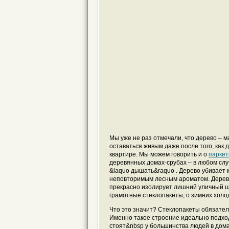
Мы уже не раз отмечали, что дерево – 
оставаться живым даже после того, как 
квартире. Мы можем говорить и о
паркет
деревянных домах-срубах – в любом слу
&laquo дышать&raquo . Дерево убивает 
неповторимым лесным ароматом. Дерево
прекрасно изолирует лишний уличный шу
грамотные стеклопакеты, о зимних холод
Что это значит? Стеклопакеты обязател
Именно такое строение идеально подхо
стоят&nbsp у большинства людей в домах