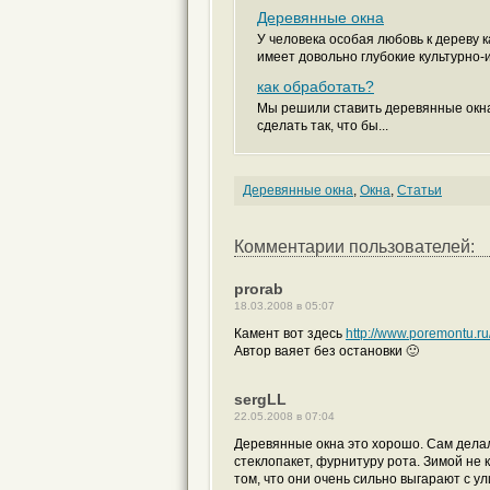
Деревянные окна
У человека особая любовь к дереву 
имеет довольно глубокие культурно-и
как обработать?
Мы решили ставить деревянные окна,
сделать так, что бы...
Деревянные окна
,
Окна
,
Статьи
Комментарии пользователей:
prorab
18.03.2008 в 05:07
Камент вот здесь
http://www.poremontu.ru
Автор ваяет без остановки 🙂
sergLL
22.05.2008 в 07:04
Деревянные окна это хорошо. Сам делал
стеклопакет, фурнитуру рота. Зимой не
том, что они очень сильно выгарают с у