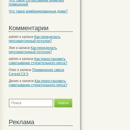
Что такое согласование нежилых
помещений
Что такое комбинированные дома?
Комментарии
admin
к записи
Как переделать
гипсокартонный потолок?
Лия
к записи
Как переделать
гипсокартонный потолок?
admin
к записи
Как приостановить
схватывание строительного гипса?
Олег
к записи
Приминение смеси
Ceresit СХ 5
Денис
к записи
Как приостановить
схватывание строительного гипса?
Реклама