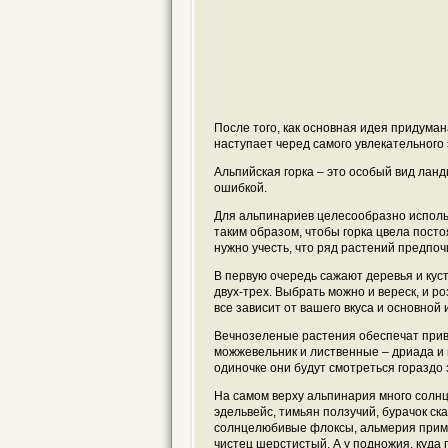
После того, как основная идея придума
наступает черед самого увлекательного 
Альпийская горка – это особый вид лан
ошибкой.
Для альпинариев целесообразно исполь
таким образом, чтобы горка цвела пост
нужно учесть, что ряд растений предпоч
В первую очередь сажают деревья и кус
двух-трех. Выбрать можно и вереск, и ро
все зависит от вашего вкуса и основной 
Вечнозеленые растения обеспечат привл
можжевельник и лиственные – дриада и 
одиночке они будут смотреться гораздо
На самом верху альпинария много солнц
эдельвейс, тимьян ползучий, бурачок ск
солнцелюбивые флоксы, альмерия примор
чистец шерстистый. А у подножия, куда 