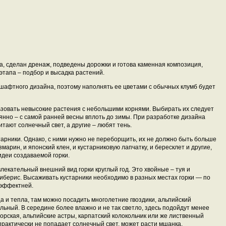
на, сделан дренаж, подведены дорожки и готова каменная композиция,
этапа – подбор и высадка растений.
дшафтного дизайна, поэтому наполнять ее цветами с обычных клумб будет
зовать невысокие растения с небольшими корнями. Выбирать их следует
оянно – с самой ранней весны вплоть до зимы. При разработке дизайна
итают солнечный свет, а другие – любят тень.
тарники. Однако, с ними нужно не переборщить, их не должно быть больше
змарин, и японский клен, и кустарниковую лапчатку, и бересклет и другие,
идеи создаваемой горки.
екательный внешний вид горки круглый год. Это хвойные – туя и
иберис. Высаживать кустарники необходимо в разных местах горки — по
 эффектней.
а и тепла, там можно посадить многолетние гвоздики, альпийский
альный. В середине более влажно и не так светло, здесь подойдут менее
ская, альпийские астры, карпатский колокольчик или же лиственный
практически не попадает солнечный свет, может расти мшанка,