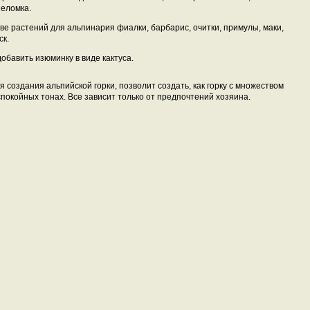
неломка.
ве растений для альпинария фиалки, барбарис, очитки, примулы, маки,
ск.
обавить изюминку в виде кактуса.
создания альпийской горки, позволит создать, как горку с множеством
 спокойных тонах. Все зависит только от предпочтений хозяина.