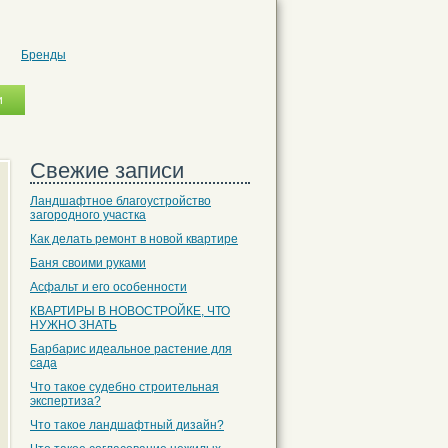
Бренды
Свежие записи
Ландшафтное благоустройство
загородного участка
Как делать ремонт в новой квартире
Баня своими руками
Асфальт и его особенности
КВАРТИРЫ В НОВОСТРОЙКЕ, ЧТО
НУЖНО ЗНАТЬ
Барбарис идеальное растение для
сада
Что такое судебно строительная
экспертиза?
Что такое ландшафтный дизайн?