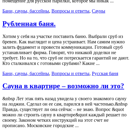
помещение для русской парилки, которое мы никак ...
Бани, сауны, бассейны
,
Вопросы и ответы
,
Сауны
Рубленная баня.
Хотим у себя на участке поставить баню. Выбрали сруб из
бревен. Как выглядит и цена устраивает. Нам самим нужно
залить фудамент и провести коммуникации. Готовый сруб
устанавливает фирма. Говорят, что никакой доделки не
требует. Но на то, что сруб не потрескается гарантий не дают.
Кто сталкивался с готовыми срубами? Какие ...
Бани, сауны, бассейны
,
Вопросы и ответы
,
Русская баня
Сауна в квартире – возможно ли это?
&nbsp Лет этак пять назад увидела у своего знакомого сауну
на лоджии. Сделал он ее сам, парился в ней частенько.&nbsp
Правда, существует ли она сейчас – не знаю. Вопрос &quot
можно ли строить сауну в квартире&quot каждый решает по
своему. Законом четких инструкций на этот счет не
прописано. Московские городские ...