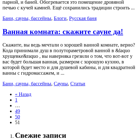
парной, и баней. Обогревается это помещение дровяной
печью с кучей камней. Ещё сохранились традиции строить ...
Бани, сауны, бассейны
,
Блоги
,
Русская баня
Ванная комната: скажите сауне да!
Скажите, вы ведь мечтали о хорошей ванной комнате, верно?
Кода принимали душ в полутораметровой ванной в &laquo
хрущевке&raquo , вы наверняка грезили о том, что вот-вот у
вас будет большая ванная, размером с хорошую кухню, в
которой будет место и для душевой кабины, и для квадратной
ванны с гидромассажем, и ...
Бани, сауны, бассейны
,
Сауны
,
Статьи
« Назад
1
…
49
50
51
Свежие записи