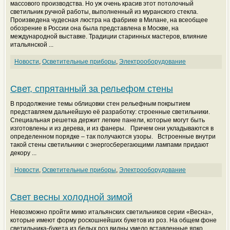
массового производства. Но уж очень красив этот потолочный
светильник ручной работы, выполненный из муранского стекла.
Произведена чудесная люстра на фабрике в Милане, на всеобщее
обозрение в России она была представлена в Москве, на
международной выставке. Традиции старинных мастеров, влияние
итальянской ...
Новости
,
Осветительные приборы
,
Электрооборудование
Свет, спрятанный за рельефом стены
В продолжение темы облицовки стен рельефным покрытием
представляем дальнейшую её разработку: строенные светильники.
Специальная решетка держит легкие панели, которые могут быть
изготовлены и из дерева, и из фанеры. Причем они укладываются в
определенном порядке – так получаются узоры. Встроенные внутри
такой стены светильники с энергосберегающими лампами придают
декору ...
Новости
,
Осветительные приборы
,
Электрооборудование
Свет весны холодной зимой
Невозможно пройти мимо итальянских светильников серии «Весна»,
которые имеют форму роскошнейших букетов из роз. На общем фоне
светильника-букета из белых роз видны умело вставленные ярко