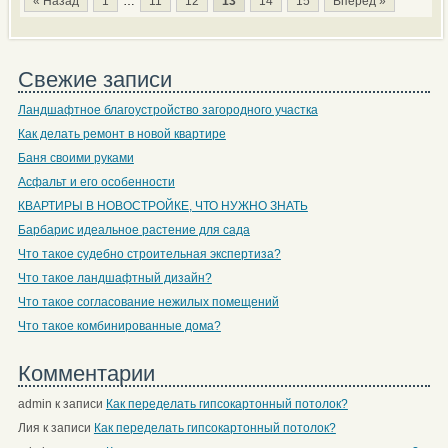
« Назад
1
…
11
12
13
14
15
Вперёд »
Свежие записи
Ландшафтное благоустройство загородного участка
Как делать ремонт в новой квартире
Баня своими руками
Асфальт и его особенности
КВАРТИРЫ В НОВОСТРОЙКЕ, ЧТО НУЖНО ЗНАТЬ
Барбарис идеальное растение для сада
Что такое судебно строительная экспертиза?
Что такое ландшафтный дизайн?
Что такое согласование нежилых помещений
Что такое комбинированные дома?
Комментарии
admin
к записи
Как переделать гипсокартонный потолок?
Лия
к записи
Как переделать гипсокартонный потолок?