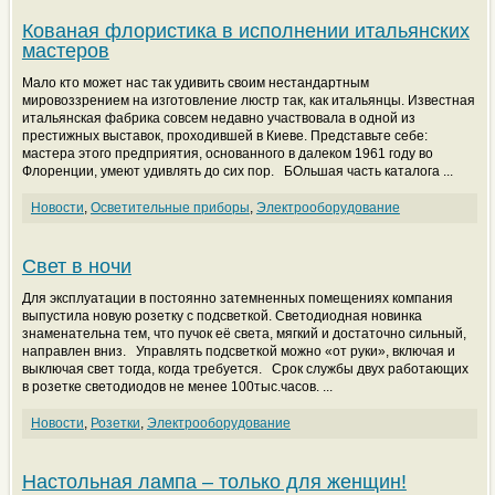
Кованая флористика в исполнении итальянских
мастеров
Мало кто может нас так удивить своим нестандартным
мировоззрением на изготовление люстр так, как итальянцы. Известная
итальянская фабрика совсем недавно участвовала в одной из
престижных выставок, проходившей в Киеве. Представьте себе:
мастера этого предприятия, основанного в далеком 1961 году во
Флоренции, умеют удивлять до сих пор. БОльшая часть каталога ...
Новости
,
Осветительные приборы
,
Электрооборудование
Свет в ночи
Для эксплуатации в постоянно затемненных помещениях компания
выпустила новую розетку с подсветкой. Светодиодная новинка
знаменательна тем, что пучок её света, мягкий и достаточно сильный,
направлен вниз. Управлять подсветкой можно «от руки», включая и
выключая свет тогда, когда требуется. Срок службы двух работающих
в розетке светодиодов не менее 100тыс.часов. ...
Новости
,
Розетки
,
Электрооборудование
Настольная лампа – только для женщин!