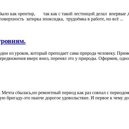
 бы было как орентир, так как с такой лестницой делал вперв
верхность затирка эпоксидка, трудоёмка в работе, но всё ...
уровням.
дин из уроков, который преподает сама природа человеку. Приме
передвижения вверх вниз, перенял это у природы. Оформив, одно 
м. Мечта сбылась,но ремонтный период как раз совпал с периодо
ю бригаду-это нынче дорогое удовольствие. И первое к чему дош