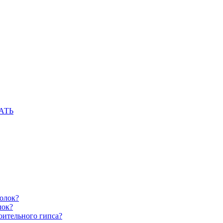
АТЬ
олок?
лок?
оительного гипса?