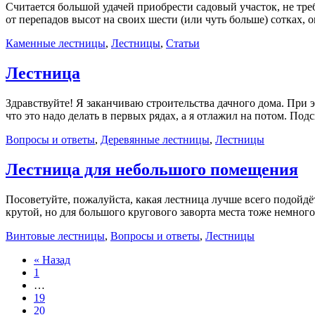
Считается большой удачей приобрести садовый участок, не тре
от перепадов высот на своих шести (или чуть больше) сотках, о
Каменные лестницы
,
Лестницы
,
Статьи
Лестница
Здравствуйте! Я заканчиваю строительства дачного дома. При э
что это надо делать в первых рядах, а я отлажил на потом. По
Вопросы и ответы
,
Деревянные лестницы
,
Лестницы
Лестница для небольшого помещения
Посоветуйте, пожалуйста, какая лестница лучше всего подойдёт
крутой, но для большого кругового заворта места тоже немного
Винтовые лестницы
,
Вопросы и ответы
,
Лестницы
« Назад
1
…
19
20