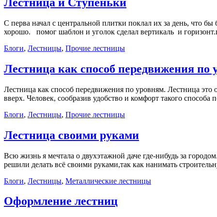
Лестница и Ступеньки
С перва начал с центральной плитки поклал их за день, что
хорошо. помог шаблон и уголок сделал вертикаль и горизонт.по
Блоги
,
Лестницы
,
Прочие лестницы
Лестница как способ передвижения по 
Лестница как способ передвижения по уровням. Лестница это о
вверх. Человек, сообразив удобство и комфорт такого способа 
Блоги
,
Лестницы
,
Прочие лестницы
Лестница своими руками
Всю жизнь я мечтала о двухэтажной даче где-нибудь за городо
решили делать всё своими руками,так как нанимать строительну
Блоги
,
Лестницы
,
Металлические лестницы
Оформление лестниц