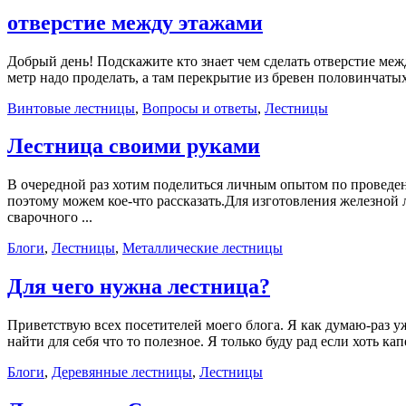
отверстие между этажами
Добрый день! Подскажите кто знает чем сделать отверстие меж
метр надо проделать, а там перекрытие из бревен половинчатых
Винтовые лестницы
,
Вопросы и ответы
,
Лестницы
Лестница своими руками
В очередной раз хотим поделиться личным опытом по проведени
поэтому можем кое-что рассказать.Для изготовления железной
сварочного ...
Блоги
,
Лестницы
,
Металлические лестницы
Для чего нужна лестница?
Приветствую всех посетителей моего блога. Я как думаю-раз уж 
найти для себя что то полезное. Я только буду рад если хоть 
Блоги
,
Деревянные лестницы
,
Лестницы