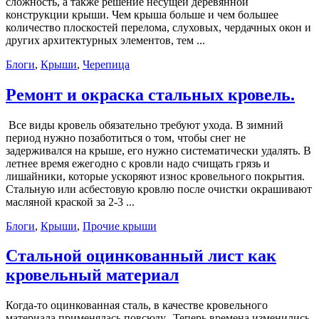
сложность, а также решение несущей деревянной
конструкции крыши. Чем крыша больше и чем большее
количество плоскостей перелома, слуховых, чердачных окон и
других архитектурных элементов, тем ...
Блоги
,
Крыши
,
Черепица
Ремонт и окраска стальных кровель.
Все виды кровель обязательно требуют ухода. В зимний
период нужно позаботиться о том, чтобы снег не
задерживался на крыше, его нужно систематически удалять. В
летнее время ежегодно с кровли надо счищать грязь и
лишайники, которые ускоряют износ кровельного покрытия.
Стальную или асбестовую кровлю после очистки окрашивают
масляной краской за 2-3 ...
Блоги
,
Крыши
,
Прочие крыши
Стальной оцинкованный лист как
кровельный материал
Когда-то оцинкованная сталь, в качестве кровельного
материала применялась повсюду. Теперь времена изменились