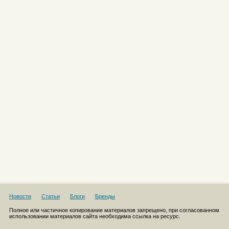
Новости
Статьи
Блоги
Бренды
Полное или частичное копирование материалов запрещено, при согласованном
использовании материалов сайта необходима ссылка на ресурс.